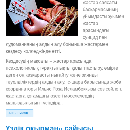
жастар саясаты
басқармасының
ұйымдастыруымен
жастар
арасындағы
суицид пен
лудоманияның алдын алу бойынша жастармен
кездесу колледжінде өтті.
Кездесудің мақсаты – жастар арасында
психологиялық тұрақтылықты қалыптастыру, өмірге
деген оң көзқарасты нығайту және зиянды
тәуелділіктердің алдын алу. Іс-шара барысында жоба
координаторы Ильяс Роза Исламбекқызы сөз сөйлеп,
жастарға қоғамдағы өзекті мәселелердің
маңыздылығын түсіндірді.
АНЫҒЫРАҚ...
Үздік оқырман» сайысы