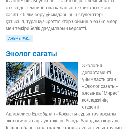
«WorldSkills Shymkent – 2026» өңірлік чемпионаты
өткізілді. Чемпионатқа қаланың техникалық және
кәсіптік білім беру ұйымдарының студенттері
қатысып, түрлі құзыреттіліктер бойынша өз білімдері
мен тәжірибелік дағдыларын көрсетті.
АНЫҒЫРАҚ...
Эколог сағаты
Экология
департаменті
ұйымдастырған
«Эколог сағаты»
аясында "Мирас"
колледжінің
студенті
Аширалиев Еркебұлан «Қоқысты сұрыптау арқылы
экологияны сақтау» тақырыбында баяндама қорғады.
Іс-шара барысында қалдықтарды дұрыс сұрыптаудың