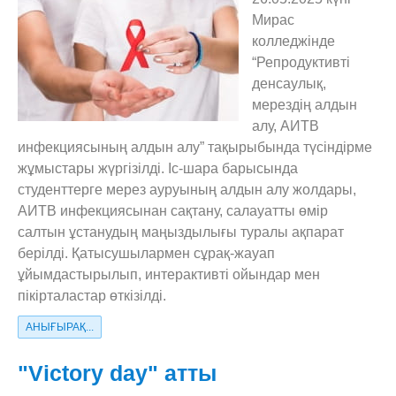
Мирас
колледжінде
“Репродуктивті
денсаулық,
мерездің алдын
алу, АИТВ
инфекциясының алдын алу” тақырыбында түсіндірме
жұмыстары жүргізілді. Іс-шара барысында
студенттерге мерез ауруының алдын алу жолдары,
АИТВ инфекциясынан сақтану, салауатты өмір
салтын ұстанудың маңыздылығы туралы ақпарат
берілді. Қатысушылармен сұрақ-жауап
ұйымдастырылып, интерактивті ойындар мен
пікірталастар өткізілді.
АНЫҒЫРАҚ...
"Victory day" атты