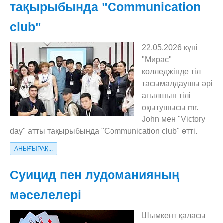
тақырыбында "Сommunication
club"
22.05.2026 күні
"Мирас"
колледжінде тіл
тасымалдаушы әрі
ағылшын тілі
оқытушысы mr.
John мен "Victory
day" атты тақырыбында "Сommunication club" өтті.
АНЫҒЫРАҚ...
Суицид пен лудоманияның
мәселелері
Шымкент қаласы