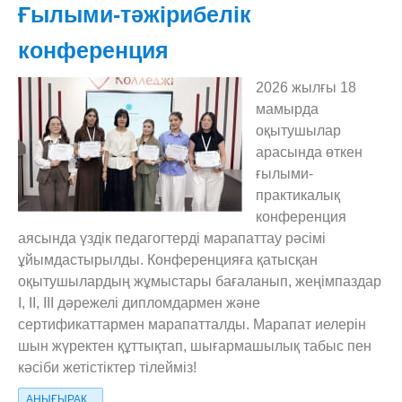
Ғылыми-тәжірибелік
конференция
2026 жылғы 18
мамырда
оқытушылар
арасында өткен
ғылыми-
практикалық
конференция
аясында үздік педагогтерді марапаттау рәсімі
ұйымдастырылды. Конференцияға қатысқан
оқытушылардың жұмыстары бағаланып, жеңімпаздар
І, ІІ, ІІІ дәрежелі дипломдармен және
сертификаттармен марапатталды. Марапат иелерін
шын жүректен құттықтап, шығармашылық табыс пен
кәсіби жетістіктер тілейміз!
АНЫҒЫРАҚ...