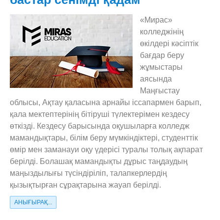
«Мирас»
колледжінің
өкілдері кәсіптік
бағдар беру
жұмыстары
аясында
Маңғыстау
облысы, Ақтау қаласына арнайы іссапармен барып,
қала мектептерінің бітіруші түлектерімен кездесу
өткізді. Кездесу барысында оқушыларға колледж
мамандықтары, білім беру мүмкіндіктері, студенттік
өмір мен заманауи оқу үдерісі туралы толық ақпарат
берілді. Болашақ мамандықты дұрыс таңдаудың
маңыздылығы түсіндіріліп, талапкерлердің
қызықтырған сұрақтарына жауап берілді.
АНЫҒЫРАҚ...