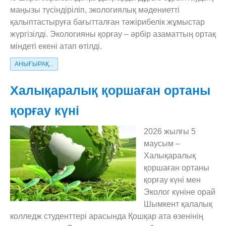
маңызы түсіндіріліп, экологиялық мәдениетті
қалыптастыруға бағытталған тәжірибелік жұмыстар
жүргізілді. Экологияны қорғау – әрбір азаматтың ортақ
міндеті екені атап өтілді.
АНЫҒЫРАҚ...
Халықаралық қоршаған ортаны
қорғау күні
2026 жылғы 5
маусым –
Халықаралық
қоршаған ортаны
қорғау күні мен
Эколог күніне орай
Шымкент қалалық
колледж студенттері арасында Қошқар ата өзенінің