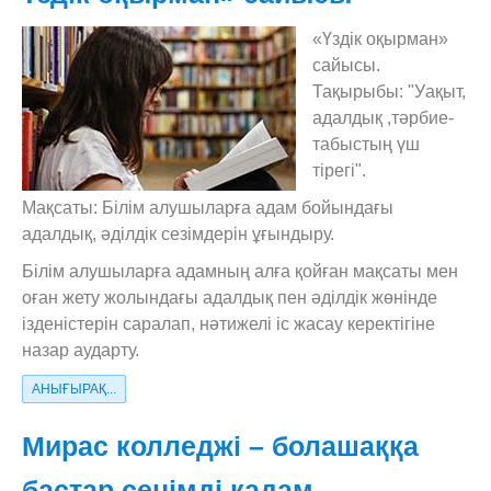
«Үздік оқырман»
сайысы.
Тақырыбы: "Уақыт,
адалдық ,тәрбие-
табыстың үш
тірегі".
Мақсаты: Білім алушыларға адам бойындағы
адалдық, әділдік сезімдерін ұғындыру.
Білім алушыларға адамның алға қойған мақсаты мен
оған жету жолындағы адалдық пен әділдік жөнінде
ізденістерін саралап, нәтижелі іс жасау керектігіне
назар аударту.
АНЫҒЫРАҚ...
Мирас колледжі – болашаққа
бастар сенімді қадам