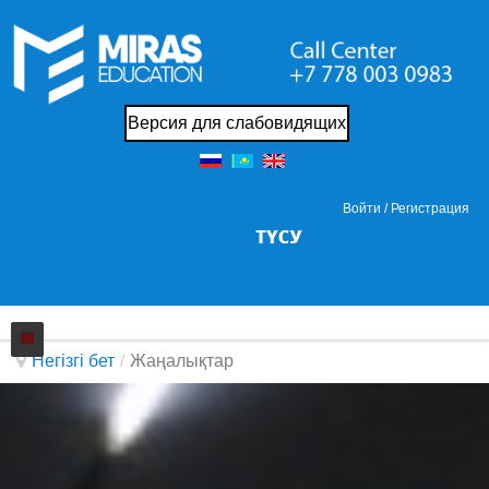
Версия для слабовидящих
Войти /
Регистрация
Негізгі бет
/
Жаңалықтар
Колледжi
Жаңалықтар
Біз жайында