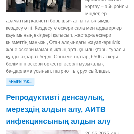
қорғау – абыройлы
міндет, ер
азаматтың қасиетті борышы» атты тағылымды
кездесу өтті. Кездесуге әскери сала мен ардагерлер
қауымының өкілдері қатысып, жастарға әскери
қызметтің маңызы, Отан алдындағы жауапкершілік
және әскери мамандықтың артықшылықтары туралы
құнды ақпарат берді. Сонымен қатар, 6506 әскери
бөлімінің әскери оркестрі әсерлі музыкалық
бағдарлама ұсынып, патриоттық рух сыйлады.
АНЫҒЫРАҚ...
Репродуктивті денсаулық,
мерездің алдын алу, АИТВ
инфекциясының алдын алу
26.05.2025 күні