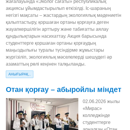
жағалауында «Эколог сағаты» республикалық
акциясы ұйымдастырылып өткізілді. Іс-шараның
негізгі мақсаты – жастардың экологиялық мәдениетін
қалыптастыру, қоршаған ортаны қорғауға деген
жауапкершілігін арттыру және табиғатты аялау
құндылықтарын насихаттау. Акция барысында
студенттерге қоршаған ортаны қорғаудың
маңыздылығы туралы түсіндірме жұмыстары
жүргізіліп, экологиялық мәселелерді шешудегі әр
азаматтың рөлі кеңінен талқыланды.
АНЫҒЫРАҚ...
Отан қорғау – абыройлы міндет
02.06.2026 жылы
«Мирас»
колледжінде
студенттерге
арналған «Отан