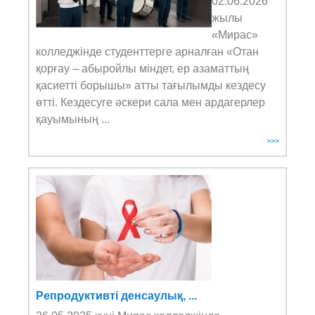
02.06.2026
жылы
«Мирас»
колледжінде студенттерге арналған «Отан
қорғау – абыройлы міндет, ер азаматтың
қасиетті борышы» атты тағылымды кездесу
өтті. Кездесуге әскери сала мен ардагерлер
қауымының ...
>>>
Репродуктивті денсаулық, ...