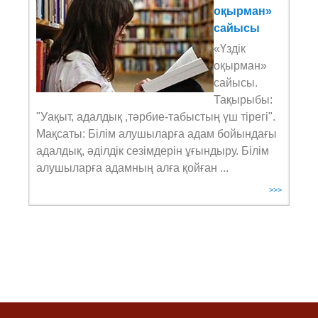
оқырман»
сайысы
«Үздік
оқырман»
сайысы.
Тақырыбы:
"Уақыт, адалдық ,тәрбие-табыстың үш тірегі".
Мақсаты: Білім алушыларға адам бойындағы
адалдық, әділдік сезімдерін ұғындыру. Білім
алушыларға адамның алға қойған ...
>>>