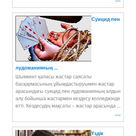
>>>
Суицид пен
лудоманияның ...
Шымкент қаласы жастар саясаты
басқармасының ұйымдастыруымен жастар
арасындағы суицид пен лудоманияның алдын
алу бойынша жастармен кездесу колледжінде
өтті. Кездесудің мақсаты – жастар арасында ...
>>>
Үздік