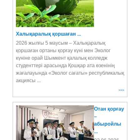
Халықаралық қоршаған ...
2026 жылғы 5 маусым – Халықаралық
қоршаған ортаны қорғау күні мен Эколог
күніне орай Шымкент қалалық колледж
студенттері арасында Қошқар ата өзенінің
жағалауында «Эколог сағаты» республикалық
акциясы ...
>>>
Отан қорғау
–
абыройлы
...