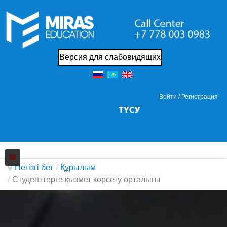
Версия для слабовидящих
Войти /
Регистрация
Негізгі бет
/
Құрылым
/
Студенттерге қызмет көрсету орталығы
Колледжi
Жаңалықтар
Біз жайында