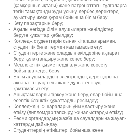
(қамқоршылықтағы) және патронаттағы тұлғаларға
тегін тамақтандыруды ұсыну, дербес деректерді
ауыстыру, жеке құрам бойынша білім беру;
Кету парақтарын беру;
Ақылы негізде білім алушыларға жеңілдіктер
беруге құжаттар қабылдау;
Колледж студенттерін сынақ кітапшаларымен,
студенттік билеттермен қамтамасыз ету;
Студенттерге және олардың өкілдеріне ақпарат
беру, құлақтандыру және кеңес беру;
Мемлекеттік қызметтерді алу және көрсету
бойынша кеңес беру;
Білім алушылардың электрондық дерекқорына
ақпаратты уақтылы және дұрыс енгізуді
қамтамасыз ету;
Анықтамаларды тіркеу және беру, олар бойынша
есептік-бланктік құжаттарды ресімдеу;
Колледждің іс-шараларын ұйымдастыру және
өткізу (дипломдар тапсыру, жиналыстарды өткізу)
Ресми органдардың жазбаша сауалдарына жауап-
хаттарды дайындау;
Студенттердің өтініштері бойынша және