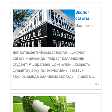
Эколог
сағаты
Экология
департаменті ұйымдастырған «Эколог
сағаты» аясында "Мирас" колледжінің
студенті Аширалиев Еркебұлан «Қоқысты
сұрыптау арқылы экологияны сақтау»
тақырыбында баяндама қорғады. Іс-шара ...
>>>