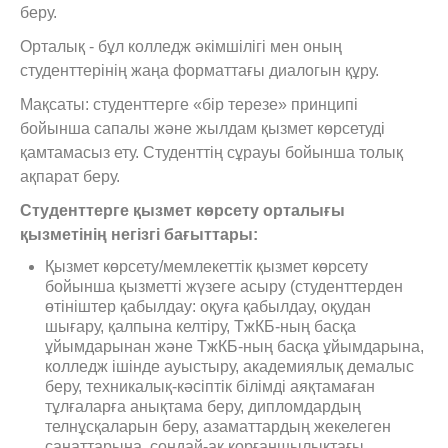
беру.
Орталық - бұл колледж әкімшілігі мен оның
студенттерінің жаңа форматтағы диалогын құру.
Мақсаты: студенттерге «бір терезе» принципі
бойынша сапалы және жылдам қызмет көрсетуді
қамтамасыз ету. Студенттің сұрауы бойынша толық
ақпарат беру.
Студенттерге қызмет көрсету орталығы
қызметінің негізгі бағыттары:
Қызмет көрсету/мемлекеттік қызмет көрсету
бойынша қызметті жүзеге асыру (студенттерден
өтініштер қабылдау: оқуға қабылдау, оқудан
шығару, қалпына келтіру, ТжКБ-ның басқа
ұйымдарынан және ТжКБ-ның басқа ұйымдарына,
колледж ішінде ауыстыру, академиялық демалыс
беру, техникалық-кәсіптік білімді аяқтамаған
тұлғаларға анықтама беру, дипломдардың
телнұсқаларын беру, азаматтардың жекелеген
санаттарына, сондай-ақ қорғаншылықтағы