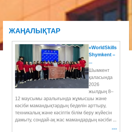
ЖАҢАЛЫҚТАР
«WorldSkills
Shymkent –
...
Шымкент
қаласында
2026
жылдың 8–
12 маусымы аралығында жұмысшы және
кәсіби мамандықтардың беделін арттыру,
техникалық және кәсіптік білім беру жүйесін
дамыту, сондай-ақ жас мамандардың кәсіби ...
>>>