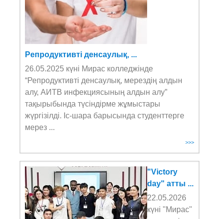
Репродуктивті денсаулық, ...
26.05.2025 күні Мирас колледжінде
“Репродуктивті денсаулық, мерездің алдын
алу, АИТВ инфекциясының алдын алу”
тақырыбында түсіндірме жұмыстары
жүргізілді. Іс-шара барысында студенттерге
мерез ...
>>>
"Victory
day" атты ...
22.05.2026
күні "Мирас"