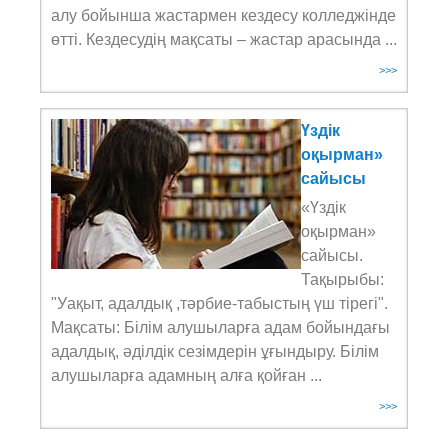
алу бойынша жастармен кездесу колледжінде
өтті. Кездесудің мақсаты – жастар арасында ...
>>>
Үздік
оқырман»
сайысы
«Үздік
оқырман»
сайысы.
Тақырыбы:
"Уақыт, адалдық ,тәрбие-табыстың үш тірегі".
Мақсаты: Білім алушыларға адам бойындағы
адалдық, әділдік сезімдерін ұғындыру. Білім
алушыларға адамның алға қойған ...
>>>