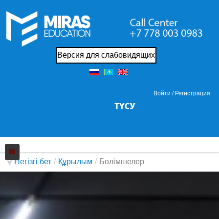
Версия для слабовидящих
Войти /
Регистрация
Негізгі бет
/
Құрылым
/
Бөлімшелер
Колледжi
Жаңалықтар
Біз жайында