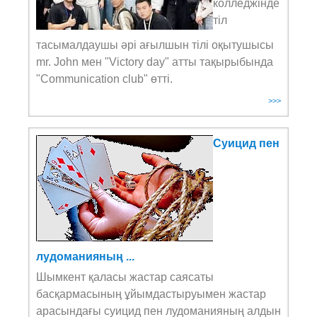
колледжінде
тіл
тасымалдаушы әрі ағылшын тілі оқытушысы
mr. John мен "Victory day" атты тақырыбында
"Сommunication club" өтті.
>>>
Суицид пен
лудоманияның ...
Шымкент қаласы жастар саясаты
басқармасының ұйымдастыруымен жастар
арасындағы суицид пен лудоманияның алдын