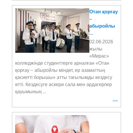
Отан қорғау
–
абыройлы
...
02.06.2026
жылы
«Мирас»
колледжінде студенттерге арналған «Отан
қорғау – абыройлы міндет, ер азаматтың
қасиетті борышы» атты тағылымды кездесу
өтті. Кездесуге әскери сала мен ардагерлер
қауымының ...
>>>