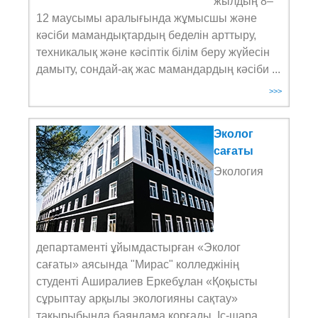
жылдың 8–
12 маусымы аралығында жұмысшы және
кәсіби мамандықтардың беделін арттыру,
техникалық және кәсіптік білім беру жүйесін
дамыту, сондай-ақ жас мамандардың кәсіби ...
>>>
Эколог
сағаты
Экология
департаменті ұйымдастырған «Эколог
сағаты» аясында "Мирас" колледжінің
студенті Аширалиев Еркебұлан «Қоқысты
сұрыптау арқылы экологияны сақтау»
тақырыбында баяндама қорғады. Іс-шара ...