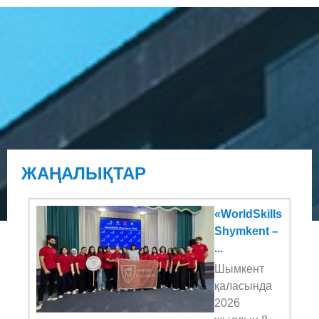
ЖАҢАЛЫҚТАР
«WorldSkills
Shymkent –
...
Шымкент
қаласында
2026