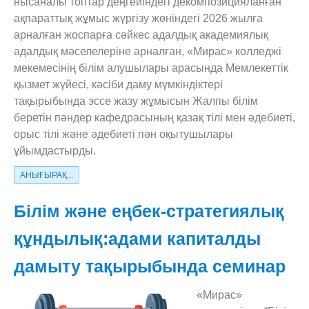
нысаналы топтар деңгейіндегі декомпозицияланған
ақпараттық жұмыс жүргізу жөніндегі 2026 жылға
арналған жоспарға сәйкес адалдық академиялық
адалдық мәселелеріне арналған, «Мирас» колледжі
мекемесінің білім алушылары арасында Мемлекеттік
қызмет жүйесі, кәсіби даму мүмкіндіктері
тақырыбында эссе жазу жұмысын Жалпы білім
беретін пәндер кафедрасының қазақ тілі мен әдебиеті,
орыс тілі және әдебиеті пән оқытушылары
ұйымдастырды.
АНЫҒЫРАҚ...
Білім және еңбек-стратегиялық
құндылық:адами капиталды
дамыту тақырыбында семинар
«Мирас»