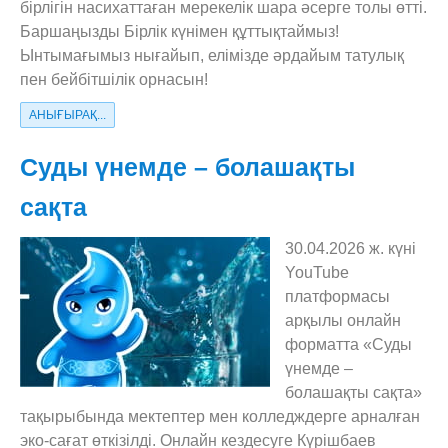
бірлігін насихаттаған мерекелік шара әсерге толы өтті.
Баршаңызды Бірлік күнімен құттықтаймыз!
Ынтымағымыз нығайып, елімізде әрдайым татулық
пен бейбітшілік орнасын!
АНЫҒЫРАҚ...
Суды үнемде – болашақты
сақта
30.04.2026 ж. күні
YouTube
платформасы
арқылы онлайн
форматта «Суды
үнемде –
болашақты сақта»
тақырыбында мектептер мен колледждерге арналған
эко-сағат өткізілді. Онлайн кездесуге Күрішбаев