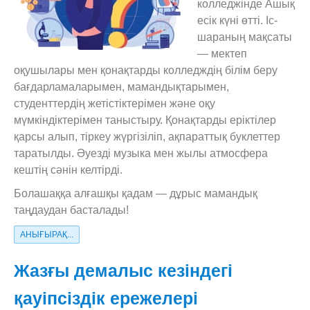
колледжінде Ашық
есік күні өтті. Іс-
шараның мақсаты
— мектеп
оқушылары мен қонақтарды колледждің білім беру
бағдарламаларымен, мамандықтарымен,
студенттердің жетістіктерімен және оқу
мүмкіндіктерімен таныстыру. Қонақтарды еріктілер
қарсы алып, тіркеу жүргізіліп, ақпараттық буклеттер
таратылды. Әуезді музыка мен жылы атмосфера
кештің сәнін келтірді.
Болашаққа алғашқы қадам — дұрыс мамандық
таңдаудан басталады!
АНЫҒЫРАҚ...
Жазғы демалыс кезіндегі
қауіпсіздік ережелері