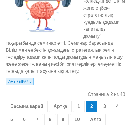
колледжінде “Білім
және еңбек-
стратегиялық
құндылық:адами
капиталды
дамыту”
тақырыбында семинар өтті. Семинар барасында
Білім мен еңбектің қоғамдағы стратегиялық рөлін
түсіндіру, адами капиталды дамытудың маңызын ашу
және жеке тұлғаның кәсіби, зияткерлік әрі әлеуметтік
тұрғыда қалыптасуына ықпал ету.
АНЫҒЫРАҚ...
Страница 2 из 48
Басына қарай
Артқа
1
2
3
4
5
6
7
8
9
10
Алға