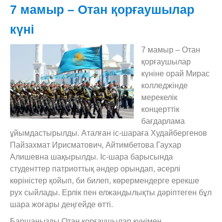
7 мамыр – Отан қорғаушылар
күні
7 мамыр – Отан
қорғаушылар
күніне орай Мирас
колледжінде
мерекелік
концерттік
бағдарлама
ұйымдастырылды. Аталған іс-шараға Худайбергенов
Пайзахмат Ирисматович, Айтимбетова Гаухар
Алишевна шақырылды. Іс-шара барысында
студенттер патриоттық әндер орындап, әсерлі
көріністер қойып, би билеп, көрермендерге ерекше
рух сыйлады. Ерлік пен елжандылықты дәріптеген бұл
шара жоғары деңгейде өтті.
Баршаңызды Отан қорғаушылар күнімен