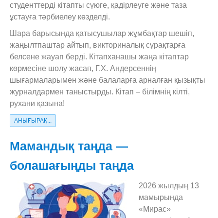
студенттерді кітапты сүюге, қадірлеуге және таза
ұстауға тәрбиелеу көзделді.
Шара барысында қатысушылар жұмбақтар шешіп,
жаңылтпаштар айтып, викториналық сұрақтарға
белсене жауап берді. Кітапханашы жаңа кітаптар
көрмесіне шолу жасап, Г.Х. Андерсеннің
шығармаларымен және балаларға арналған қызықты
журналдармен таныстырды. Кітап – білімнің кілті,
рухани қазына!
АНЫҒЫРАҚ...
Мамандық таңда —
болашағыңды таңда
2026 жылдың 13
мамырында
«Мирас»