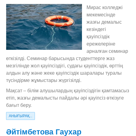
Мирас колледжі
мекемесінде
жазғы демалыс
кезіндегі
қауіпсіздік
ережелеріне
арналған семинар
өткізілді. Семинар барысында студенттерге жаз
мезгілінде жол қауіпсіздігі, судағы қауіпсіздік, өрттің
алдын алу және жеке қауіпсіздік шаралары туралы
түсіндірме жұмыстары жүргізілді.
Мақсат – білім алушылардың қауіпсіздігін қамтамасыз
етіп, жазғы демалысты пайдалы әрі қауіпсіз өткізуге
бағыт беру.
АНЫҒЫРАҚ...
Әйтімбетова Гаухар