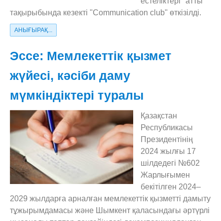
естеліктері" атты
тақырыбында кезекті "Communication club" өткізілді.
АНЫҒЫРАҚ...
Эссе: Мемлекеттік қызмет
жүйесі, кәсіби даму
мүмкіндіктері туралы
Қазақстан
Республикасы
Президентінің
2024 жылғы 17
шілдедегі №602
Жарлығымен
бекітілген 2024–
2029 жылдарға арналған мемлекеттік қызметті дамыту
тұжырымдамасы және Шымкент қаласындағы әртүрлі