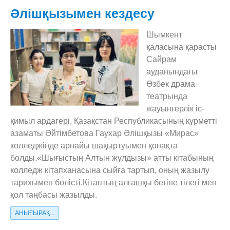
Әлішқызымен кездесу
Шымкент
қаласына қарасты
Сайрам
ауданындағы
Өзбек драма
театрында
жауынгерлік іс-
қимыл ардагері, Қазақстан Республикасының құрметті
азаматы Әйтімбетова Гаухар Әлішқызы «Мирас»
колледжінде арнайы шақыртуымен қонақта
болды.«Шығыстың Алтын жұлдызы» атты кітабының
колледж кітапханасына сыйға тартып, оның жазылу
тарихымен бөлісті.Кітаптың алғашқы бетіне тілегі мен
қол таңбасы жазылды.
АНЫҒЫРАҚ...