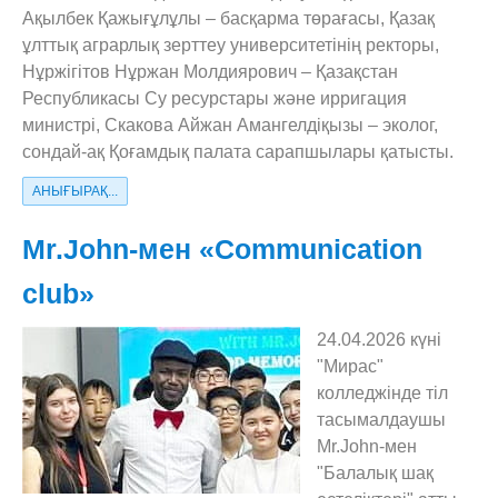
Ақылбек Қажығұлұлы – басқарма төрағасы, Қазақ
ұлттық аграрлық зерттеу университетінің ректоры,
Нұржігітов Нұржан Молдиярович – Қазақстан
Республикасы Су ресурстары және ирригация
министрі, Скакова Айжан Амангелдіқызы – эколог,
сондай-ақ Қоғамдық палата сарапшылары қатысты.
АНЫҒЫРАҚ...
Mr.John-мен «Communication
club»
24.04.2026 күні
"Мирас"
колледжінде тіл
тасымалдаушы
Mr.John-мен
"Балалық шақ