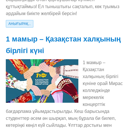
құттықтаймыз! Ел тыныштығы сақталып, көк туымыз
әрдайым биікте желбірей берсін!
АНЫҒЫРАҚ...
1 мамыр – Қазақстан халқының
бірлігі күні
1 мамыр –
Қазақстан
халқының бірлігі
күніне орай Мирас
колледжінде
мерекелік
концерттік
бағдарлама ұйымдастырылды. Кеш барысында
студенттер әсем ән шырқап, мың бұрала би билеп,
көтеріңкі көңіл күй сыйлады. Ұлттар достығы мен