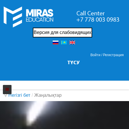
Версия для слабовидящих
Войти /
Регистрация
Негізгі бет
/
Жаңалықтар
Колледжi
Жаңалықтар
Біз жайында