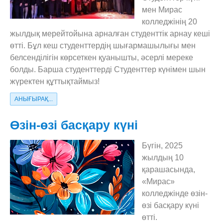
мен Мираc
колледжінің 20
жылдық мерейтойына арналған студенттік арнау кеші
өтті. Бұл кеш студенттердің шығармашылығы мен
белсенділігін көрсеткен қуанышты, әсерлі мереке
болды. Барша студенттерді Студенттер күнімен шын
жүректен құттықтаймыз!
АНЫҒЫРАҚ...
Өзін-өзі басқару күні
Бүгін, 2025
жылдың 10
қарашасында,
«Мирас»
колледжінде өзін-
өзі басқару күні
өтті.