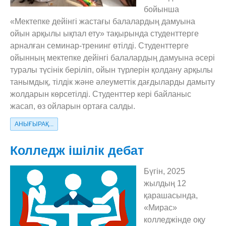
бойынша
«Мектепке дейінгі жастағы балалардың дамуына
ойын арқылы ықпал ету» тақырында студенттерге
арналған семинар-тренинг өтілді. Студенттерге
ойынның мектепке дейінгі балалардың дамуына әсері
туралы түсінік беріліп, ойын түрлерін қолдану арқылы
танымдық, тілдік және әлеуметтік дағдыларды дамыту
жолдарын көрсетілді. Студенттер кері байланыс
жасап, өз ойларын ортаға салды.
АНЫҒЫРАҚ...
Колледж ішілік дебат
Бүгін, 2025
жылдың 12
қарашасында,
«Мирас»
колледжінде оқу