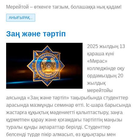
Мерейтой – өткенге тағзым, болашаққа нық қадам!
АНЫҒЫРАҚ...
Заң және тәртіп
2025 жылдың 13
қараша күні
«Мирас»
колледжінде оқу
ордамыздың 20
жылдық
мерейтойы
аясында «Заң және тәртіп» тақырыбында студенттер
арасында мазмұнды семинар өтті. Іс-шара барысында
жастарға құқықтық мәдениетті қалыптастыру, заңға
құрметпен қарау және қоғамдағы тәртіптің маңызы
туралы құнды ақпараттар берілді. Студенттер
белсенді түрде пікір алмасып, өз құқықтары мен