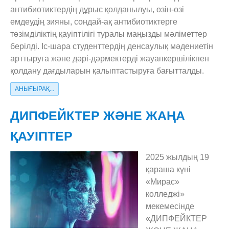
антибиотиктердің дұрыс қолданылуы, өзін-өзі
емдеудің зияны, сондай-ақ антибиотиктерге
төзімділіктің қауіптілігі туралы маңызды мәліметтер
берілді. Іс-шара студенттердің денсаулық мәдениетін
арттыруға және дәрі-дәрмектерді жауапкершілікпен
қолдану дағдыларын қалыптастыруға бағытталды.
АНЫҒЫРАҚ...
ДИПФЕЙКТЕР ЖӘНЕ ЖАҢА
ҚАУІПТЕР
2025 жылдың 19
қараша күні
«Мирас»
колледжі»
мекемесінде
«ДИПФЕЙКТЕР