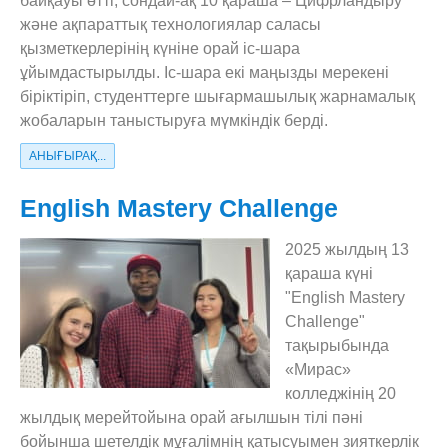
байқауы өтті, сондай-ақ 10 қараша – Цифрландыру
және ақпараттық технологиялар саласы
қызметкерлерінің күніне орай іс-шара
ұйымдастырылды. Іс-шара екі маңызды мерекені
біріктіріп, студенттерге шығармашылық жарнамалық
жобаларын таныстыруға мүмкіндік берді.
АНЫҒЫРАҚ...
English Mastery Challenge
2025 жылдың 13
қараша күні
"English Mastery
Challenge"
тақырыбында
«Мирас»
колледжінің 20
жылдық мерейтойына орай ағылшын тілі пәні
бойынша шетелдік мұғалімнің қатысуымен зияткерлік