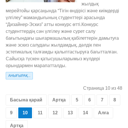
жылдық
мерейтойы қарсаңында “Тігін өндірісі және киімдерді
үлгілеу” мамандығының студенттері арасында
“Дизайнер-Эскиз” атты конкурс өтті.Конкурс
студенттердің сән үлгілеу және сурет салу
бағытындағы шығармашылық қабілеттерін дамытуға
және эскиз салудағы жылдамдық, дәлдік пен
эстетикалық талғамды қалыптастыруға бағытталған.
Сайысқа түскен қатысушыларымыз жүлдері
орындармен марапатталды.
АНЫҒЫРАҚ...
Страница 10 из 48
Басына қарай
Артқа
5
6
7
8
9
10
11
12
13
14
Алға
Артқа