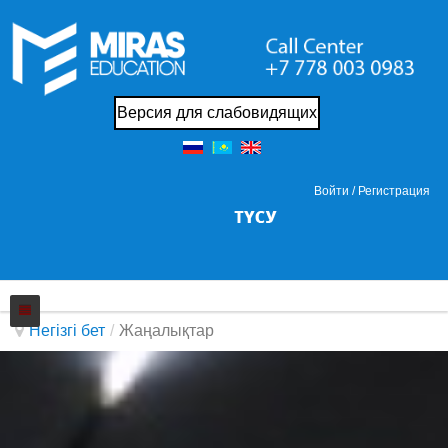
Версия для слабовидящих
Войти /
Регистрация
Негізгі бет
/
Жаңалықтар
Колледжi
Жаңалықтар
Біз жайында