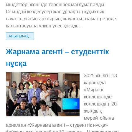
міндеттері жөнінде тереңірек мағлұмат алды.
Осындай кездесулер жас ұрпақтың құқықтық
сауаттылығын арттырып, жауапты азамат ретінде
қалыптасуына үлкен үлес қосады.
АНЫҒЫРАҚ...
Жарнама агенті – студенттік
нұсқа
2025 жылғы 13
қарашада
«Мирас»
колледжінде
колледждің 20
жылдық
мерейтойына
арналған «Жарнама агенті – студенттік нұсқа»