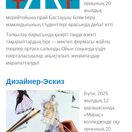
орнының 20
жылдық
мерейтойына орай Бастауыш білім беру
мамандығының студенттері арасында дебат өтті.
Талқылау барысында қазіргі таңда өзекті
тақырыптардың бірі — мектеп формасы жайлы
пікірлер ортаға салынды.Ойын соңында үздік
пікірталасшылар анықталып, жеңімпаздар
марапатталды!
Дизайнер-Эскиз
Бүгін, 2025
жылдың 12
қарашасында,
«Мирас»
колледжінде оқу
орнының 20