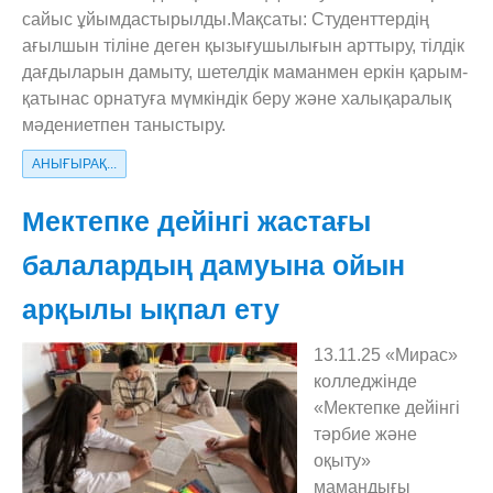
сайыс ұйымдастырылды.Мақсаты: Студенттердің
ағылшын тіліне деген қызығушылығын арттыру, тілдік
дағдыларын дамыту, шетелдік маманмен еркін қарым-
қатынас орнатуға мүмкіндік беру және халықаралық
мәдениетпен таныстыру.
АНЫҒЫРАҚ...
Мектепке дейінгі жастағы
балалардың дамуына ойын
арқылы ықпал ету
13.11.25 «Мирас»
колледжінде
«Мектепке дейінгі
тәрбие және
оқыту»
мамандығы