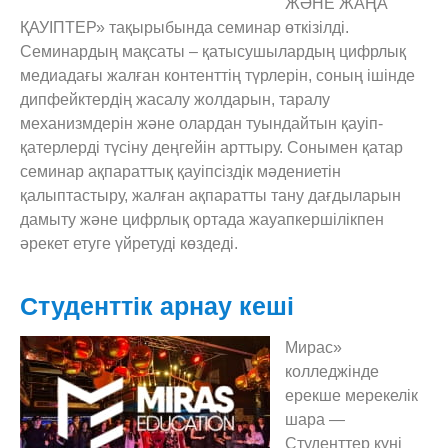
ЖӘНЕ ЖАҢА
ҚАУІПТЕР» тақырыбында семинар өткізілді.
Семинардың мақсаты – қатысушылардың цифрлық
медиадағы жалған контенттің түрлерін, соның ішінде
дипфейктердің жасалу жолдарын, таралу
механизмдерін және олардан туындайтын қауіп-
қатерлерді түсіну деңгейін арттыру. Сонымен қатар
семинар ақпараттық қауіпсіздік мәдениетін
қалыптастыру, жалған ақпаратты тану дағдыларын
дамыту және цифрлық ортада жауапкершілікпен
әрекет етуге үйретуді көздеді.
Студенттік арнау кеші
Мираc»
колледжінде
ерекше мерекелік
шара —
Студенттер күні