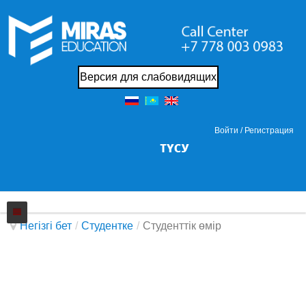
Версия для слабовидящих
Войти /
Регистрация
Негізгі бет
/
Студентке
/
Студенттік өмір
Колледжi
Жаңалықтар
Біз жайында