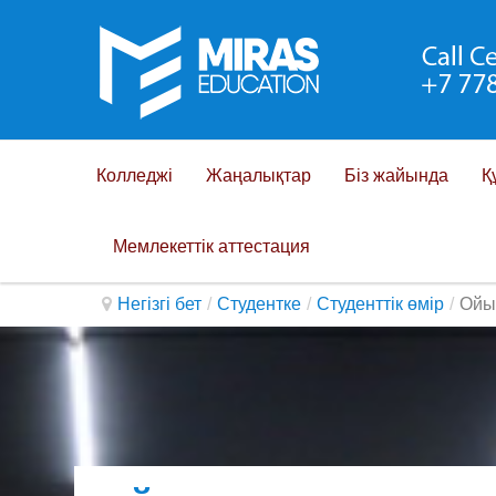
Колледжi
Жаңалықтар
Біз жайында
Қ
Мемлекеттік аттестация
Негізгі бет
/
Студентке
/
Студенттік өмір
/
Ойы