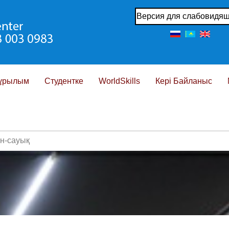
Версия для слабовидя
ұрылым
Студентке
WorldSkills
Кері Байланыс
н-сауық