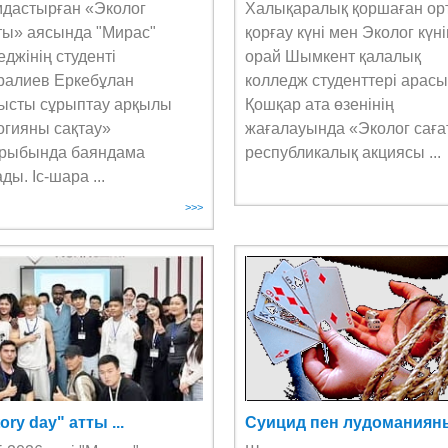
дастырған «Эколог
Халықаралық қоршаған ор
ты» аясында "Мирас"
қорғау күні мен Эколог күн
еджінің студенті
орай Шымкент қалалық
алиев Еркебұлан
колледж студенттері арас
ысты сұрыптау арқылы
Қошқар ата өзенінің
огияны сақтау»
жағалауында «Эколог сағ
рыбында баяндама
республикалық акциясы ...
ды. Іс-шара ...
>>>
ory day" атты ...
Суицид пен лудоманияның