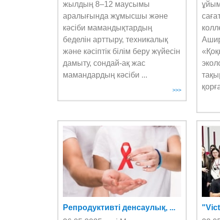
жылдың 8–12 маусымы
ұйым
аралығында жұмысшы және
саға
кәсіби мамандықтардың
колл
беделін арттыру, техникалық
Ашир
және кәсіптік білім беру жүйесін
«Қоқ
дамыту, сондай-ақ жас
экол
мамандардың кәсіби ...
тақы
қорға
>>>
Репродуктивті денсаулық, ...
"Vict