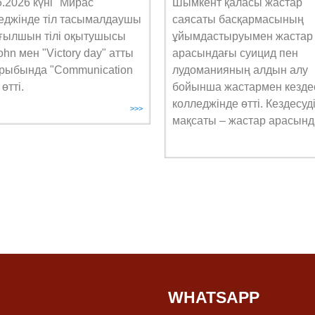
5.2026 күні "Мирас"
Шымкент қаласы жастар
еджінде тіл тасымалдаушы
саясаты басқармасының
ағылшын тілі оқытушысы
ұйымдастыруымен жастар
ohn мен "Victory day" атты
арасындағы суицид пен
рыбында "Сommunication
лудоманияның алдын алу
 өтті.
бойынша жастармен кезде
колледжінде өтті. Кездесуд
>>>
мақсаты – жастар арасында
WHATSAPP