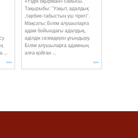
«Үздік оқырман» сайысы.
Тақырыбы: "Уақыт, адалдық
,тәрбие-табыстың үш тірегі".
Мақсаты: Білім алушыларға
адам бойындағы адалдық,
су
әділдік сезімдерін ұғындыру.
ің
Білім алушыларға адамның
 ...
алға қойған ...
>>>
>>>