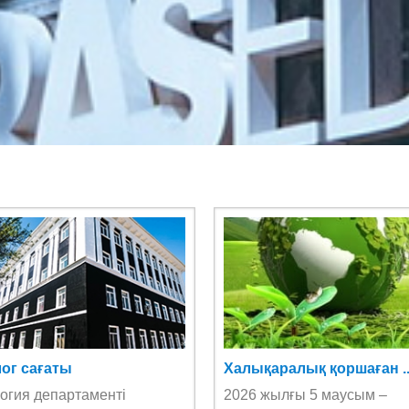
ог сағаты
Халықаралық қоршаған ..
огия департаменті
2026 жылғы 5 маусым –