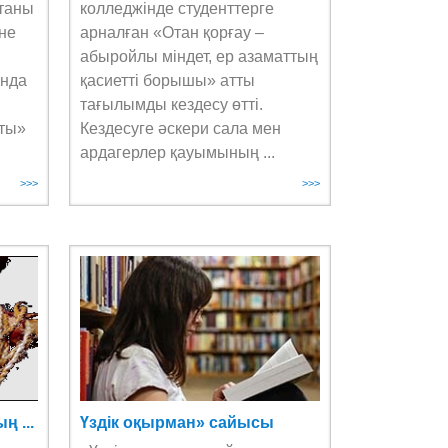
таны
колледжінде студенттерге
іне
арналған «Отан қорғау –
абыройлы міндет, ер азаматтың
ында
қасиетті борышы» атты
тағылымды кездесу өтті.
аты»
Кездесуге әскери сала мен
ардагерлер қауымының ...
>>>
>>>
 ...
Үздік оқырман» сайысы