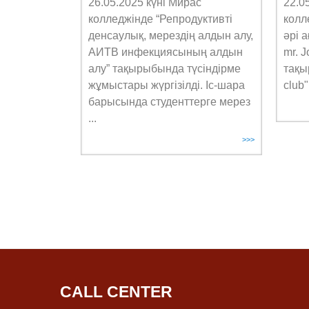
26.05.2025 күні Мирас
22.0
колледжінде “Репродуктивті
колл
денсаулық, мерездің алдын алу,
әрі 
АИТВ инфекциясының алдын
mr. J
алу” тақырыбында түсіндірме
тақы
жұмыстары жүргізілді. Іс-шара
club"
барысында студенттерге мерез
...
>>>
CALL CENTER