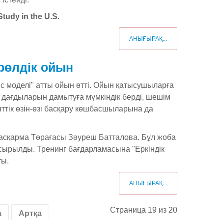
Study in the U.S.
АНЫҒЫРАҚ...
рөлдік ойын
іс моделі" атты ойын өтті. Ойын қатысушыларға
у дағдыларын дамытуға мүмкіндік берді, шешім
ттік өзін-өзі басқару көшбасшыларына да
асқарма Төрағасы Зәуреш Батталова. Бұл жоба
сырылды. Тренинг бағдарламасына "Еркіндік
ты.
АНЫҒЫРАҚ...
Страница 19 из 20
а
Артқа