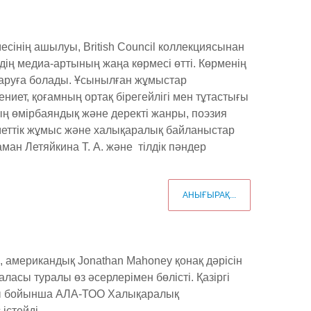
ің ашылуы, British Council коллекциясынан
дің медиа-артының жаңа көрмесі өтті. Көрменің
ударуға болады. Ұсынылған жұмыстар
иет, қоғамның ортақ бірегейлігі мен тұтастығы
ң өмірбаяндық және деректі жанры, поэзия
уметтік жұмыс және халықаралық байланыстар
маман Летяйкина Т. А. және тілдік пәндер
АНЫҒЫРАҚ...
 американдық Jonathan Mahoney қонақ дәрісін
асы туралы өз әсерлерімен бөлісті. Қазіргі
асы бойынша АЛА-ТОО Халықаралық
 істейді.