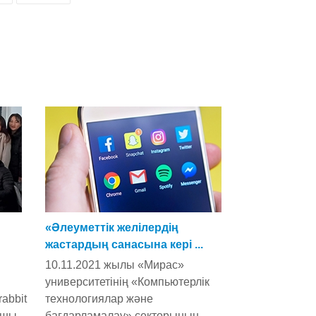
«Әлеуметтік желілердің
жастардың санасына кері ...
10.11.2021 жылы «Мирас»
университетінің «Компьютерлік
rabbit
технологиялар және
аушы
бағдарламалау» секторының