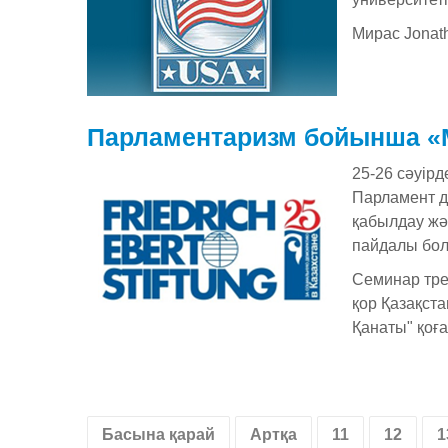
Мирас Jonat
Парламентаризм бойынша «Мә
25-26 сәуірд
Парламент де
қабылдау жән
пайдалы бол
Семинар тре
қор Қазақст
Қанаты" қоғ
Басына қарай
Артқа
11
12
1