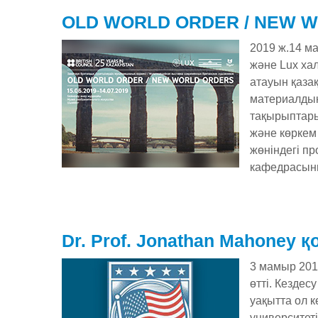
OLD WORLD ORDER / NEW W
2019 ж.14 м
және Lux ха
атауын қаза
материалдық 
тақырыптары
және көркем
жөніндегі пр
кафедрасын
Dr. Prof. Jonathan Mahoney қ
3 мамыр 201
өтті. Кездес
уақытта ол 
университет