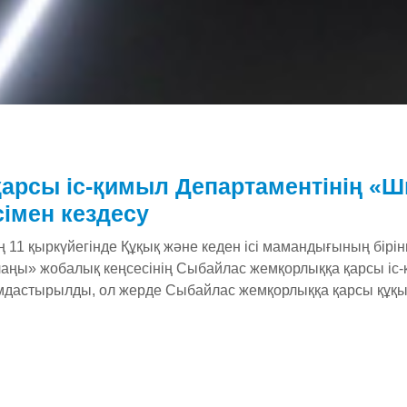
арсы іс-қимыл Департаментінің «
сімен кездесу
 11 қыркүйегінде Құқық және кеден ісі мамандығының бірі
аңы» жобалық кеңсесінің Сыбайлас жемқорлыққа қарсы іс-
мдастырылды, ол жерде Сыбайлас жемқорлыққа қарсы құқы