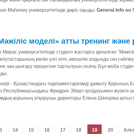
han Mahoney университетінде дәріс оқыды:
General Info on 
жіліс моделі» атты тренинг және 
е Мирас университетінде студент жастарға арналған "Мәжіл
путаттарының рөлін үлгі етіп, көпшілік алдында сөз сөйле
е заң шығару процесіне тартылуын сезіну. Бұл жоба студен
ды.
нері - Қазақстандағы парламентаризмді дамыту Қорының Б
ан Республикасындағы Фридрих Эберт қолдауымен жүзеге а
амдық қорының атқарушы директоры Елена Швецова қатыс
3
14
15
16
17
18
19
20
Алғ