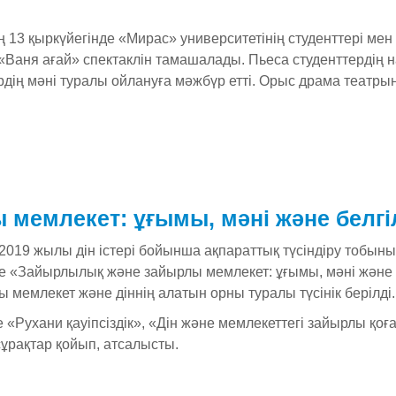
 13 қыркүйегінде «Мирас» университетінің студенттері м
Ваня ағай» спектаклін тамашалады. Пьеса студенттердің на
рдің мәні туралы ойлануға мәжбүр етті. Орыс драма театры
мемлекет: ұғымы, мәні және белгі
2019 жылы дін істері бойынша ақпараттық түсіндіру тобыны
не «Зайырлылық және зайырлы мемлекет: ұғымы, мәні және
 мемлекет және діннің алатын орны туралы түсінік берілді.
 «Рухани қауіпсіздік», «Дін және мемлекеттегі зайырлы қоғ
сұрақтар қойып, атсалысты.