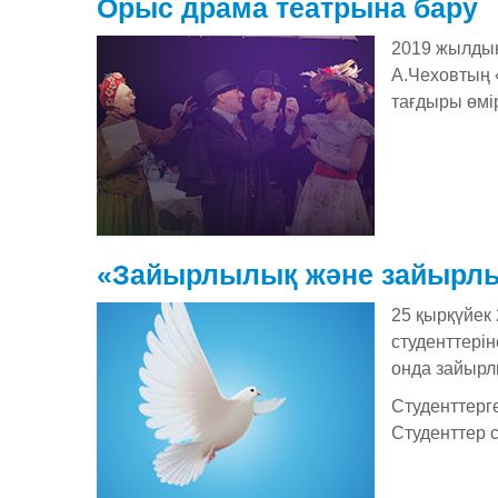
Орыс драма театрына бару
2019 жылдың
А.Чеховтың «
тағдыры өмі
«Зайырлылық және зайырлы 
25 қырқүйек 
студенттері
онда зайырлы
Студенттерге
Студенттер 