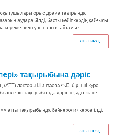
ен оқытушылары орыс драма театрында
зарын аудара білді, басты кейіпкердің қайғылы
на керемет кеш үшін алғыс айтамыз!
АНЫҒЫРАҚ...
лері» тақырыбына дәріс
ң (АТТ) лекторы Шинтаева Ф.Е. бірінші курс
 белгілері» тақырыбында дәріс оқыды және
ам
»
атты тақырыбында бейнеролик көрсетілді.
АНЫҒЫРАҚ...