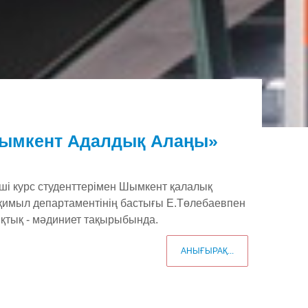
Шымкент Адалдық Алаңы»
нші курс студенттерімен Шымкент қалалық
қимыл департаментінің бастығы Е.Төлебаевпен
қтық - мәдиниет тақырыбында.
АНЫҒЫРАҚ...