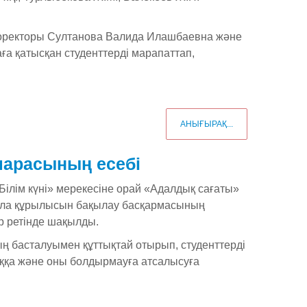
роректоры Султанова Валида Илашбаевна және
 қатысқан студенттерді марапаттап,
АНЫҒЫРАҚ...
-шарасының есебі
Білім күні» мерекесіне орай «Адалдық сағаты»
ала құрылысын бақылау басқармасының
р ретінде шақылды.
ың басталуымен құттықтай отырып, студенттерді
ққа және оны болдырмауға атсалысуға