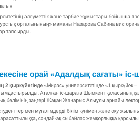
латын.
рситетінің әлеуметтік және тәрбие жұмыстары бойынша п
урстық орталығының» маманы Назарова Сабина викторинаға
ар тапсырды.
рекесіне орай «Адалдық сағаты» іс
ң 2 қыркүйегінде
«Мирас» университетінде «1 қыркүйек – 
йымдастырылды. Аталған іс-шараға Шымкент қаласының қ
ұқық бөлімінің заңгері Жақан Жанарыс Алыұлы арнайы лекто
студенттер мен мұғалімдерді білім күнімен және оқу жылын
парасаттылыққа, сондай-ақ сыбайлас жемқорлыққа қарсылы