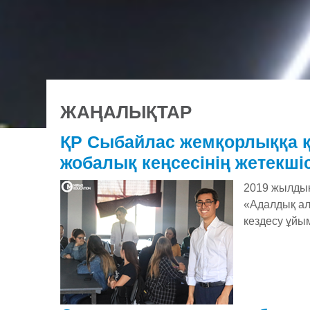
ЖАҢАЛЫҚТАР
ҚР Сыбайлас жемқорлыққа қ
жобалық кеңсесінің жетекші
2019 жылдың
«Адалдық ал
кездесу ұйы