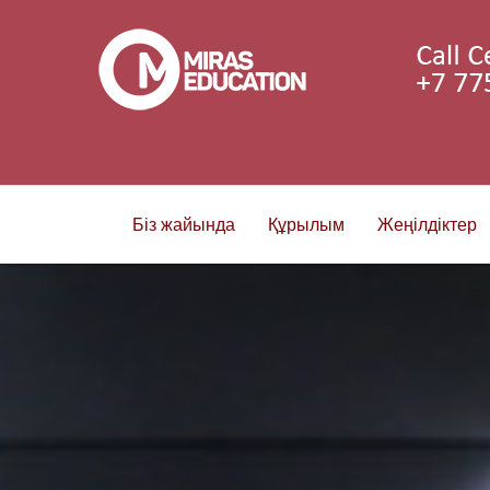
Біз жайында
Құрылым
Жеңілдіктер