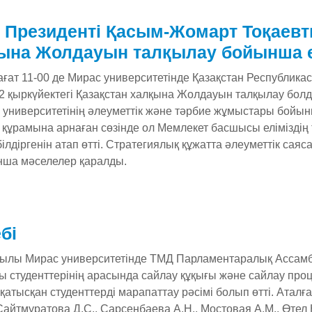
 Президенті Қасым-Жомарт Тоқаевт
лқына Жолдауын талқылау бойынша 
сағат 11-00 де Мирас университетінде Қазақстан Республи
2 қыркүйектегі Қазақстан халқына Жолдауын талқылау бол
с университетінің әлеуметтік және тәрбие жұмыстары бойы
құрамына арнаған сөзінде ол Мемлекет басшысы еліміздің 
ілдіргенін атап өтті. Стратегиялық құжатта әлеуметтік сая
нша мәселелер қаралды.
бі
жылы Мирас университетінде ТМД Парламентаралық Ассам
ы студенттерінің арасында сайлау құқығы және сайлау проц
қатысқан студенттерді марапаттау рәсімі болып өтті. Аталғ
Сайтмуратова Д.С., Сарсенбаева А.Н., Мостовая А.М., Өтел 