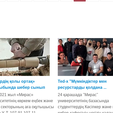
рдің қолы ортақ»
Ted-x "Мүмкіндіктер мен
ыбында шебер сынып
ресурстарды қолдана ...
2021 жыл «Мирас»
24 қарашада "Мирас"
ситетінің көркем еңбек және
университетінің базасында
 секторының аға оқутышысы
студенттердің Кәсіпкер және 
У. Т. 107-91,107-11
кибер-кафесінің негізін қал