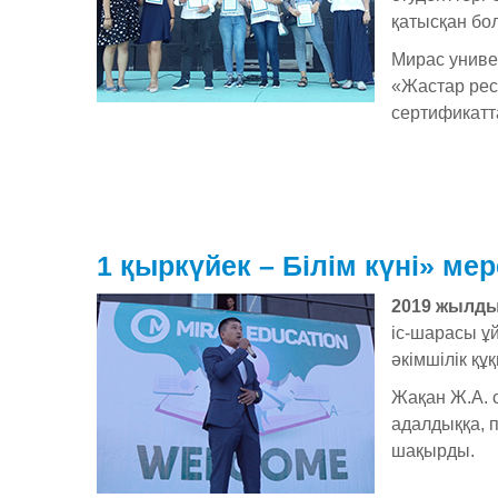
қатысқан бо
Мирас униве
«Жастар рес
сертификатт
1 қыркүйек – Білім күні» ме
2019 жылды
іс-шарасы ұ
әкімшілік қ
Жақан Ж.А. 
адалдыққа, 
шақырды.