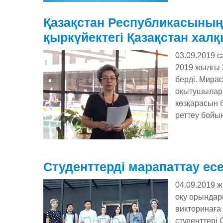
Қазақстан Республикасының
қыркүйектегі Қазақстан ха
03.09.2019 
2019 жылғы 
берді. Мира
оқытушылар 
көзқарасын б
реттеу бойы
Студенттерді марапаттау есе
04.09.2019 
оқу орындар
викторинаға 
студенттері 