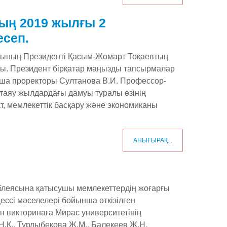
ың 2019 жылғы 2
есеп.
касының Президенті Қасым-Жомарт Тоқаевтың
ды. Президент бірқатар маңызды тапсырмалар
нша проректоры Султанова В.И. Профессор-
таяу жылдардағы дамуы туралы өзінің
сат, мемлекеттік басқару және экономиканы
АНЫҒЫРАҚ...
блеясына қатысушы мемлекеттердің жоғарғы
ессі мәселелері бойынша өткізілген
ан викторинаға Мирас университетінің
Н.Қ., Турлыбекова Ж.М., Балекеев Ж.Н.