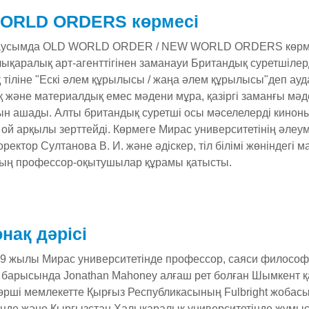
ORLD ORDERS көрмесі
аусымда OLD WORLD ORDER / NEW WORLD ORDERS көрмесін
лықаралық арт-агенттігінен заманауи Британдық суретшілер
қ тіліне "Ескі әлем құрылысы / жаңа әлем құрылысы"деп а
және материалдық емес мәдени мұра, қазіргі заманғы мәден
н ашады. Алты британдық суретші осы мәселелерді киноны
 ой арқылы зерттейді. Көрмеге Мирас университетінің әле
оректор Султанова В. И. және әдіскер, тіл білімі жөніндегі 
ың профессор-оқытушылар құрамы қатысты.
онақ дәрісі
9 жылы Мирас университетінде профессор, саяси философ,
у барысында Jonathan Mahoney алғаш рет болған Шымкент қал
көрші мемлекетте Қырғыз Республикасының Fulbright жоб
інде және Қырғызстан Халықаралық университетінде жұмыс