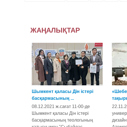
ЖАҢАЛЫҚТАР
Шымкент қаласы Дін істері
«Шебе
басқармасының ...
тақыр
08.12.2021 ж.сағат 11-00-де
22.11.
Шымкент қаласы Дін істері
универ
басқармасының теологының
дизайн
қатысуымен "Сыбайлас
Атемов 