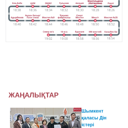
ЖАҢАЛЫҚТАР
Шымкент
қаласы Дін
істері