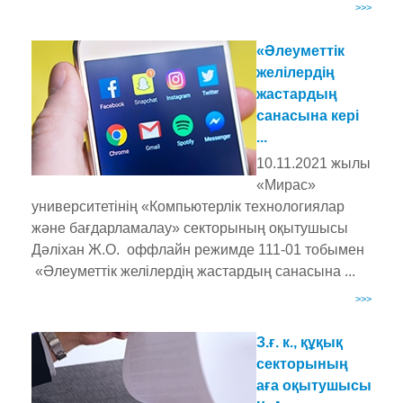
>>>
«Әлеуметтік
желілердің
жастардың
санасына кері
...
10.11.2021 жылы
«Мирас»
университетінің «Компьютерлік технологиялар
және бағдарламалау» секторының оқытушысы
Дәліхан Ж.О. оффлайн режимде 111-01 тобымен
«Әлеуметтік желілердің жастардың санасына ...
>>>
З.ғ. к., құқық
секторының
аға оқытушысы