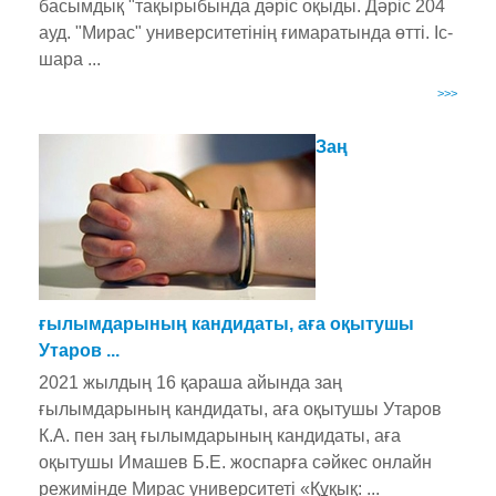
басымдық "тақырыбында дәріс оқыды. Дәріс 204
ауд. "Мирас" университетінің ғимаратында өтті. Іс-
шара ...
>>>
Заң
ғылымдарының кандидаты, аға оқытушы
Утаров ...
2021 жылдың 16 қараша айында заң
ғылымдарының кандидаты, аға оқытушы Утаров
К.А. пен заң ғылымдарының кандидаты, аға
оқытушы Имашев Б.Е. жоспарға сәйкес онлайн
режимінде Мирас университеті «Құқық: ...