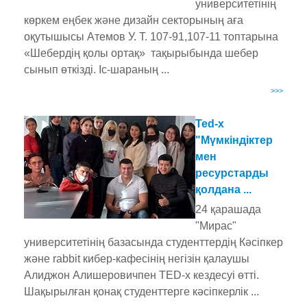
университетінің
көркем еңбек және дизайн секторының аға
оқутышысы Атемов У. Т. 107-91,107-11 топтарына
«Шебердің қолы ортақ» тақырыбында шебер
сынып өткізді. Іс-шараның ...
>>>
Ted-x
"Мүмкіндіктер
мен
ресурстарды
қолдана ...
24 қарашада
"Мирас"
университетінің базасында студенттердің Кәсіпкер
және rabbit кибер-кафесінің негізін қалаушы
Алиджон Алишеровичпен TED-x кездесуі өтті.
Шақырылған қонақ студенттерге кәсіпкерлік ...