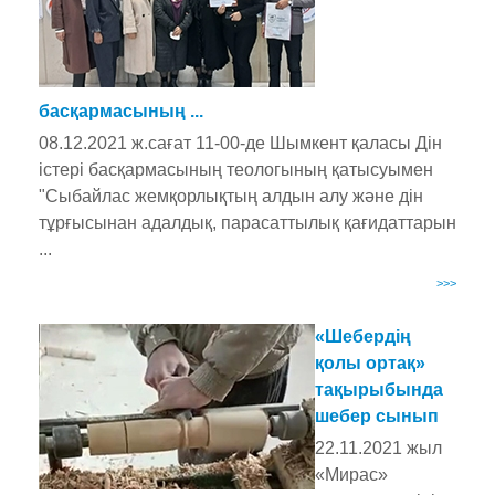
басқармасының ...
08.12.2021 ж.сағат 11-00-де Шымкент қаласы Дін
істері басқармасының теологының қатысуымен
"Сыбайлас жемқорлықтың алдын алу және дін
тұрғысынан адалдық, парасаттылық қағидаттарын
...
>>>
«Шебердің
қолы ортақ»
тақырыбында
шебер сынып
22.11.2021 жыл
«Мирас»