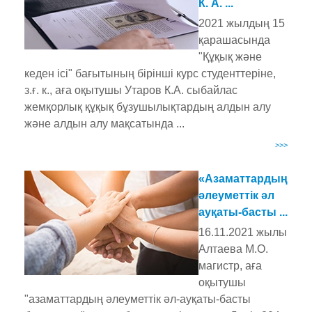
К. А. ...
2021 жылдың 15
қарашасында
"Құқық және
кеден ісі" бағытының бірінші курс студенттеріне,
з.ғ. к., аға оқытушы Утаров К.А. сыбайлас
жемқорлық құқық бұзушылықтардың алдын алу
және алдын алу мақсатында ...
>>>
«Азаматтардың
әлеуметтік әл
ауқаты-басты ...
16.11.2021 жылы
Алтаева М.О.
магистр, аға
оқытушы
"азаматтардың әлеуметтік әл-ауқаты-басты