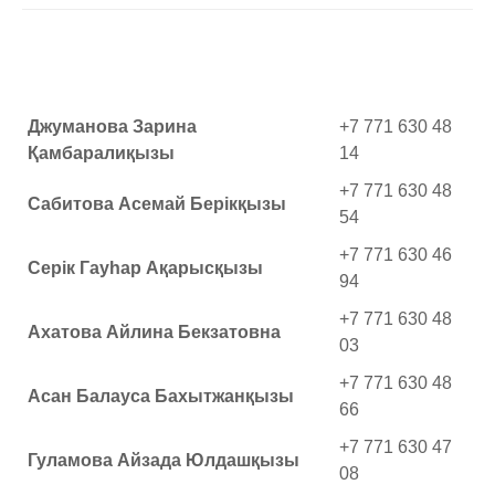
Джуманова Зарина
+7 771 630 48
Қамбаралиқызы
14
+7 771 630 48
Сабитова Асемай Берікқызы
54
+7 771 630 46
Серік Гауһар Ақарысқызы
94
+7 771 630 48
Ахатова Айлина Бекзатовна
03
+7 771 630 48
Асан Балауса Бахытжанқызы
66
+7 771 630 47
Гуламова Айзада Юлдашқызы
08