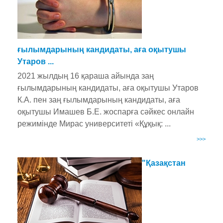
ғылымдарының кандидаты, аға оқытушы
Утаров ...
2021 жылдың 16 қараша айында заң
ғылымдарының кандидаты, аға оқытушы Утаров
К.А. пен заң ғылымдарының кандидаты, аға
оқытушы Имашев Б.Е. жоспарға сәйкес онлайн
режимінде Мирас университеті «Құқық: ...
>>>
"Қазақстан