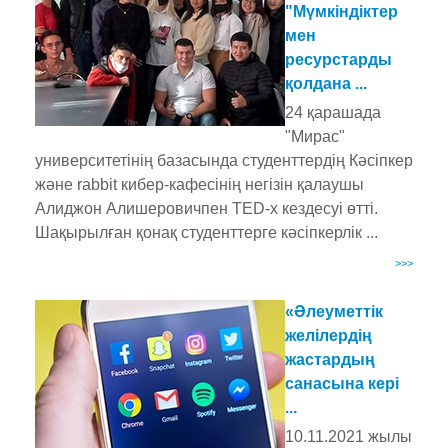
"Мүмкіндіктер
мен
ресурстарды
қолдана ...
24 қарашада
"Мирас"
университетінің базасында студенттердің Кәсіпкер
және rabbit кибер-кафесінің негізін қалаушы
Алиджон Алишеровичпен TED-x кездесуі өтті.
Шақырылған қонақ студенттерге кәсіпкерлік ...
>>>
«Әлеуметтік
желілердің
жастардың
санасына кері
...
10.11.2021 жылы