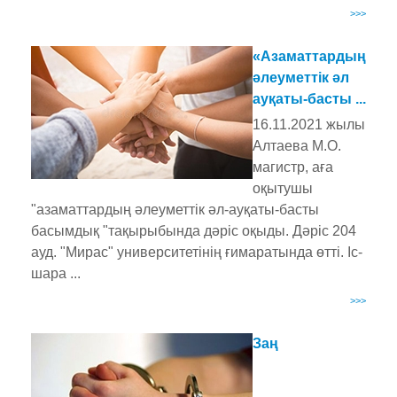
>>>
«Азаматтардың
әлеуметтік әл
ауқаты-басты ...
16.11.2021 жылы
Алтаева М.О.
магистр, аға
оқытушы
"азаматтардың әлеуметтік әл-ауқаты-басты
басымдық "тақырыбында дәріс оқыды. Дәріс 204
ауд. "Мирас" университетінің ғимаратында өтті. Іс-
шара ...
>>>
Заң