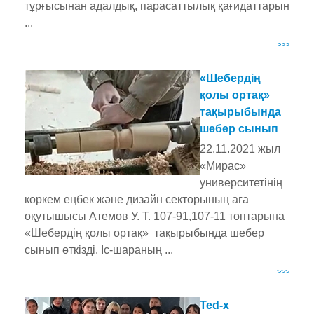
тұрғысынан адалдық, парасаттылық қағидаттарын
...
>>>
«Шебердің
қолы ортақ»
тақырыбында
шебер сынып
22.11.2021 жыл
«Мирас»
университетінің
көркем еңбек және дизайн секторының аға
оқутышысы Атемов У. Т. 107-91,107-11 топтарына
«Шебердің қолы ортақ» тақырыбында шебер
сынып өткізді. Іс-шараның ...
>>>
Ted-x