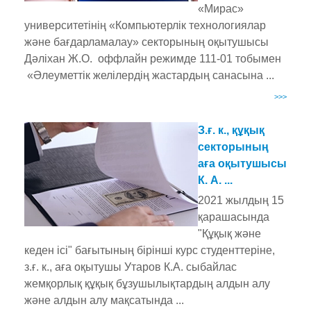
«Мирас»
университетінің «Компьютерлік технологиялар
және бағдарламалау» секторының оқытушысы
Дәліхан Ж.О. оффлайн режимде 111-01 тобымен
«Әлеуметтік желілердің жастардың санасына ...
>>>
З.ғ. к., құқық
секторының
аға оқытушысы
К. А. ...
2021 жылдың 15
қарашасында
"Құқық және
кеден ісі" бағытының бірінші курс студенттеріне,
з.ғ. к., аға оқытушы Утаров К.А. сыбайлас
жемқорлық құқық бұзушылықтардың алдын алу
және алдын алу мақсатында ...