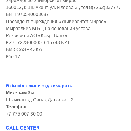
Учреждение Университет Мирас
160012, г. Шымкент, ул. Иляева 3 , тел 8(7252)337777
Қабылдау комиссиясының құжаттамасы
іс-тәжірибе ұйыдастыру және жұмысқа орналастыру
Фотогалереясы
секторы
«Рухани Жаңғыру» Бағдарламасы
БИН 970540003687
Жеке үлгідегі диплом стандарты
бөлімі
Видеогалереясы
Көркем еңбек және дизайн секторы
Психологиялық жеңілдету кабинеті
Президент Учреждения «Университет Мирас»
Мырзалиев М.Б. , на основании устава
тіркеу офисі бөлімі
Академиялық адалдық
Есеп және аудит секторы
Реквизиты АО «Kaspi Bank»:
KZ71722S000001615748 KZT
Оқушы нұсқаулығы
Экономика және басқару секторы
БИК CASPKZKA
Психологиялық көмек
Туризм секторы. Қонақжайлылықты басқару
Кбе 17
Құқық секторы
Бизнес және қаржы секторы
Әкімшілік және оқу ғимараты
Мекен-жайы:
Шымкент қ., Сапақ Датка к-сі, 2
Телефон:
+7 775 007 30 00
CALL CENTER