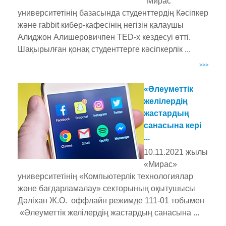
"Мирас"
университетінің базасында студенттердің Кәсіпкер
және rabbit кибер-кафесінің негізін қалаушы
Алиджон Алишеровичпен TED-x кездесуі өтті.
Шақырылған қонақ студенттерге кәсіпкерлік ...
>>>
«Әлеуметтік
желілердің
жастардың
санасына кері
...
10.11.2021 жылы
«Мирас»
университетінің «Компьютерлік технологиялар
және бағдарламалау» секторының оқытушысы
Дәліхан Ж.О. оффлайн режимде 111-01 тобымен
«Әлеуметтік желілердің жастардың санасына ...