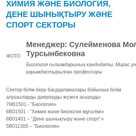
ХИМИЯ ЖӘНЕ БИОЛОГИЯ,
ДЕНЕ ШЫНЫҚТЫРУ ЖӘНЕ
СПОРТ СЕКТОРЫ
Менеджер: Сулейменова Мо
Турсынбековна
ФОТО
Биология ғылымдарының кандидаты, Мирас ун
қауымдастырылған профессоры
Сектор білім беру бағдарламалары бойынша білім
алушыларды даярлауды жүзеге асырады:
7M01501 - "Биология»
6B01501 - "Химия және биология мұғалімі»
6B01401 – "Дене шынықтыру және спорт"»
5В011300 – "Биология»