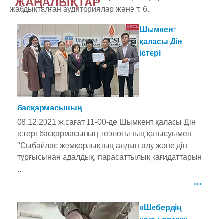
ЖАҢАЛЫҚТАР
жабдықталған аудиториялар және т. б.
Шымкент
қаласы Дін
істері
басқармасының ...
08.12.2021 ж.сағат 11-00-де Шымкент қаласы Дін
істері басқармасының теологының қатысуымен
"Сыбайлас жемқорлықтың алдын алу және дін
тұрғысынан адалдық, парасаттылық қағидаттарын
...
>>>
«Шебердің