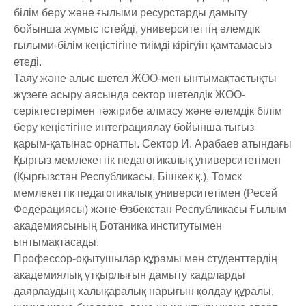
білім беру және ғылыми ресурстарды дамыту
бойынша жұмыс істейді, университеттің әлемдік
ғылыми-білім кеңістігіне тиімді кірігуін қамтамасыз
етеді.
Таяу және алыс шетел ЖОО-мен ынтымақтастықты
жүзеге асыру аясында сектор шетелдік ЖОО-
серіктестерімен тәжірибе алмасу және әлемдік білім
беру кеңістігіне интеграциялау бойынша тығыз
қарым-қатынас орнатты. Сектор И. Арабаев атындағы
Қырғыз мемлекеттік педагогикалық университетімен
(Қырғызстан Республикасы, Бішкек қ.), Томск
мемлекеттік педагогикалық университетімен (Ресей
Федерациясы) және Өзбекстан Республикасы Ғылым
академиясының Ботаника институтымен
ынтымақтасады.
Профессор-оқытушылар құрамы мен студенттердің
академиялық ұтқырлығын дамыту кадрларды
даярлаудың халықаралық нарығын қолдау құралы,