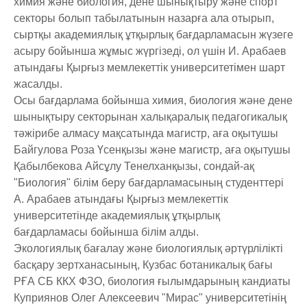
химия және биология, дене шынықтыру және спорт
секторы болып табылатынын назарға ала отырып,
сыртқы академиялық ұтқырлық бағдарламасын жүзеге
асыру бойынша жұмыс жүргізеді, ол үшін И. Арабаев
атындағы Қырғыз мемлекеттік университетімен шарт
жасалды.
Осы бағдарлама бойынша химия, биология және дене
шынықтыру секторынан халықаралық педагогикалық
тәжірибе алмасу мақсатында магистр, аға оқытушы
Байгулова Роза Үсенқызы және магистр, аға оқытушы
Қабылбекова Айсұлу Тенелханқызы, сондай-ақ
"Биология" білім беру бағдарламасының студенттері
А. Арабаев атындағы Қырғыз мемлекеттік
университетінде академиялық ұтқырлық
бағдарламасы бойынша білім алды.
Экологиялық бағалау және биологиялық әртүрлілікті
басқару зертханасының, Кузбас ботаникалық бағы
РҒА СБ ККХ ФЗО, биология ғылымдарының кандиаты
Куприянов Олег Алексеевич "Мирас" университетінің