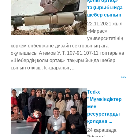
қолы ортақ»
тақырыбында
шебер сынып
22.11.2021 жыл
«Мирас»
университетінің
көркем еңбек және дизайн секторының аға
оқутышысы Атемов У. Т. 107-91,107-11 топтарына
«Шебердің қолы ортақ» тақырыбында шебер
сынып өткізді. Іс-шараның ...
>>>
Ted-x
"Мүмкіндіктер
мен
ресурстарды
қолдана ...
24 қарашада