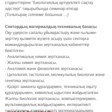
студенттеріне "Биологиялық әртүрлілікті сақтау
әдістері" тақырыбында семинар өткізді.
(Толығырақ сілтеме бойынша …)
Сектордың материалдық-техникалық базасы
Оқу үдерісін сапалы ұйымдастыру және ғылыми-
зерттеу қызметін жүзеге асыру үшін секторға
мамандандырылған зертханалық кабинеттер
бекітілген:
- Аналитикалық химия зертханасы,
- Жалпы химия зертханасы,
- Анатомия және физиология зертханасы;
- Цитология, гистология, молекулалық биология және
генетика зертханасы;
- Қазіргі заманғы құралдармен, техникалық оқыту
құралдарымен, химиялық ыдыспен жабдықталған
Жалпы биология зертханасы, компьютерлермен,
мультимедиялық жабдықтармен, интерактивті
тақталармен, қажетті тарату материалдарымен