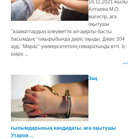
16.11.2021 жылы
Алтаева М.О.
магистр, аға
оқытушы
"азаматтардың әлеуметтік әл-ауқаты-басты
басымдық "тақырыбында дәріс оқыды. Дәріс 204
ауд. "Мирас" университетінің ғимаратында өтті. Іс-
шара ...
>>>
Заң
ғылымдарының кандидаты, аға оқытушы
Утаров ...