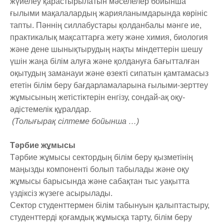
жүйелеу қарастырылатын мәселелер бойынша
ғылыми мақалалардың жарияланымдарында көрініс
тапты. Пәннің силлабустары қолданбалы мәнге ие,
практикалық мақсаттарға жету және химия, биология
және дене шынықтырудың нақты міндеттерін шешу
үшін жаңа білім алуға және қолдануға бағытталған
оқытудың заманауи және өзекті сипатын қамтамасыз
ететін білім беру бағдарламаларына ғылыми-зерттеу
жұмысының жетістіктерін енгізу, сондай-ақ оқу-
әдістемелік құралдар.
(Толығырақ сілтеме бойынша …)
Тәрбие жұмысы
Тәрбие жұмысы сектордың білім беру қызметінің
маңызды компоненті болып табылады және оқу
жұмысы барысында және сабақтан тыс уақытта
үздіксіз жүзеге асырылады.
Сектор студенттермен білім табынуын қалыптастыру,
студенттерді қоғамдық жұмысқа тарту, білім беру