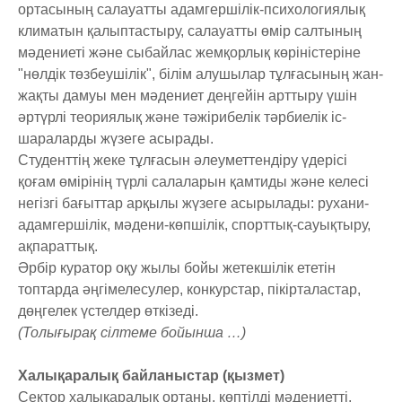
ортасының салауатты адамгершілік-психологиялық
климатын қалыптастыру, салауатты өмір салтының
мәдениеті және сыбайлас жемқорлық көріністеріне
"нөлдік төзбеушілік", білім алушылар тұлғасының жан-
жақты дамуы мен мәдениет деңгейін арттыру үшін
әртүрлі теориялық және тәжірибелік тәрбиелік іс-
шараларды жүзеге асырады.
Студенттің жеке тұлғасын әлеуметтендіру үдерісі
қоғам өмірінің түрлі салаларын қамтиды және келесі
негізгі бағыттар арқылы жүзеге асырылады: рухани-
адамгершілік, мәдени-көпшілік, спорттық-сауықтыру,
ақпараттық.
Әрбір куратор оқу жылы бойы жетекшілік ететін
топтарда әңгімелесулер, конкурстар, пікірталастар,
дөңгелек үстелдер өткізеді.
(Толығырақ сілтеме бойынша …)
Халықаралық байланыстар (қызмет)
Сектор халықаралық ортаны, көптілді мәдениетті,