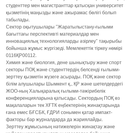
студенттер мен магистранттар қатысқан университет
қызметінің маңызды және ажырамас бөлігі болып
табылады.
Сектор оқытушылары "Жаратылыстану-ғылыми
бағыттағы перспективті материалдар мен
инновациялық технологияларды әзірлеу" тақырыбы
бойынша жұмыс жүргізеді. Мемлекеттік тіркеу нөмірі
0116ҚР00112.
Химия және биология, дене шынықтыру және спорт
секторы ПОҚ және студенттердің белсенді ғылыми-
зерттеу қызметін жүзеге асырады. ПОҚ және сектор
білім алушылары Шымкент қ., ҚР және шетелдердегі
ЖОО-ның Халықаралық ғылыми-тәжірибелік
конференцияларына қатысады. Сектордың ПОҚ өз
мақалаларын тек ХҒТК еңбектерінің жинақтарында
ғана емес БҒСБК, ҒДРИ сонымен қатар импакт-
факторы бар журналдарда да жариялайды.
Зерттеу жұмысының нәтижелерін жинақтау және