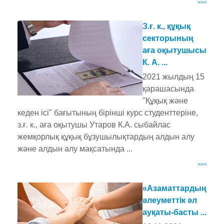
>>>
З.ғ. к., құқық
секторының
аға оқытушысы
К. А. ...
2021 жылдың 15
қарашасында
"Құқық және
кеден ісі" бағытының бірінші курс студенттеріне,
з.ғ. к., аға оқытушы Утаров К.А. сыбайлас
жемқорлық құқық бұзушылықтардың алдын алу
және алдын алу мақсатында ...
>>>
«Азаматтардың
әлеуметтік әл
ауқаты-басты ...