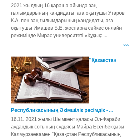
2021 жылдың 16 қараша айында заң
ғылымдарының кандидаты, аға оқытушы Утаров
К.А. пен заң ғылымдарының кандидаты, аға
оқытушы Имашев Б.Е. жоспарға сәйкес онлайн
режимінде Мирас университеті «Құқық: ...
>>>
"Қазақстан
Республикасының Әкімшілік рәсімдік - ...
16.11. 2021 жылы Шымкент қаласы Әл-Фараби
аудандық сотының судьясы Майра Есенбекқызы
Калмурзаевамен "Қазақстан Республикасының