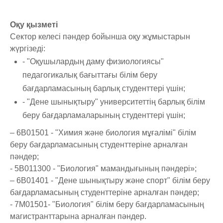
Оқу қызметі
Сектор келесі пәндер бойынша оқу жұмыстарын
жүргізеді:
- "Оқушылардың даму физиологиясы"
педагогикалық бағыттағы білім беру
бағдарламасының барлық студенттері үшін;
- "Дене шынықтыру" университеттің барлық білім
беру бағдарламаларының студенттері үшін;
– 6B01501 - "Химия және биология мұғалімі" білім
беру бағдарламасының студенттеріне арналған
пәндер;
- 5В011300 - "Биология" мамандығының пәндері»;
– 6B01401 - "Дене шынықтыру және спорт" білім беру
бағдарламасының студенттеріне арналған пәндер;
- 7M01501- "Биология" білім беру бағдарламасының
магистранттарына арналған пәндер.