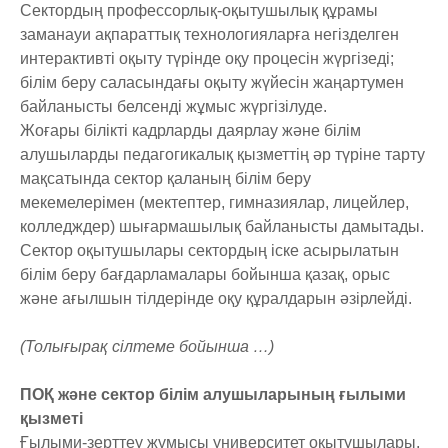
Сектордың профессорлық-оқытушылық құрамы
заманауи ақпараттық технологияларға негізделген
интерактивті оқыту түрінде оқу процесін жүргізеді;
білім беру саласындағы оқыту жүйесін жаңартумен
байланысты белсенді жұмыс жүргізілуде.
Жоғары білікті кадрларды даярлау және білім
алушыларды педагогикалық қызметтің әр түріне тарту
мақсатында сектор қаланың білім беру
мекемелерімен (мектептер, гимназиялар, лицейлер,
колледждер) шығармашылық байланысты дамытады.
Сектор оқытушылары сектордың іске асырылатын
білім беру бағдарламалары бойынша қазақ, орыс
және ағылшын тілдерінде оқу құралдарын әзірлейді.
(Толығырақ сілтеме бойынша …)
ПОҚ және сектор білім алушыларының ғылыми
қызметі
Ғылыми-зерттеу жұмысы университет оқытушылары,