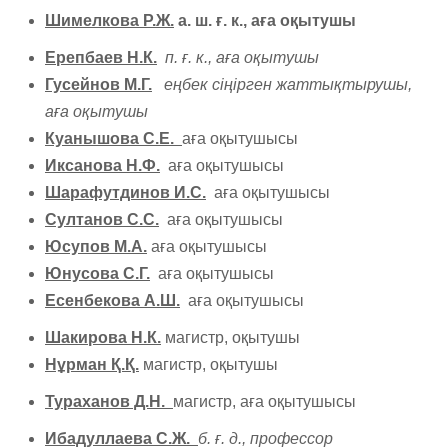
Шимелкова Р.Ж.
а. ш. ғ. к., аға оқытушы
Ерепбаев Н.К.
п. ғ. к., аға оқытушы
Гусейнов М.Г.
еңбек сіңірген жаттықтырушы,
аға оқытушы
Куанышова С.Е.
аға оқытушысы
Иксанова Н.Ф.
аға оқытушысы
Шарафутдинов И.С.
аға оқытушысы
Султанов С.С.
аға оқытушысы
Юсупов М.А.
аға оқытушысы
Юнусова С.Г.
аға оқытушысы
Есенбекова А.Ш.
аға оқытушысы
Шакирова Н.К.
магистр, оқытушы
Нұрман Қ.Қ.
магистр, оқытушы
Тураханов Д.Н.
магистр, аға оқытушысы
Ибадуллаева С.Ж.
б. ғ. д., профессор