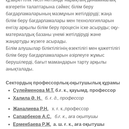
өзгеретін талаптарына сәйкес білім беру
бағдарламаларының мазмұнын жетілдіруді; жаңа
білім беру бағдарламалары мен технологияларын
енгізу арқылы білім беру процесін іске асыруды; оқу-
материалдық базаны үнемі жетілдіруді және
жаңартуды жүзеге асырады.
Білім алушылар біліктілігінің өзектілігі мен қажеттілігі
білім беру бағдарламаларын әзірлеуге жұмыс
берушілерді, бағыт мамандарын тарту арқылы
анықталады.
Сектордың профессорлық-оқытушылық құрамы
Сулейменова М.Т.
б.ғ. к., қауымд. профессор
Халила Ә. Н
.
б. ғ. д., профессор
Жаналиева Р.Н.
х. ғ. к.,профессор
Сапарбеков А.С.
б.ғ. к., аға оқытушы
Ермекбаева Р.Ж.
а. ш. ғ. к., аға оқытушы