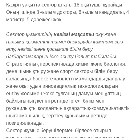
Қазіргі уақытта сектор штаты 18 оқытушы құрайды.
Оның ішінде 3 ғылым докторы, 6 ғылым кандидаты, 4
магистр, 5 дәрежесі жоқ.
Сектор қызметінің
негізгі мақсаты
оқу және
ғылыми қызметті тиімді басқаруды қамтамасыз
ету, негізгі және қосымша білім беру
бағдарламаларын іске асыру болып табылады
.
Стратегиялық перспективада химия және биология,
дене шынықтыру және спорт секторы білім беру
саласында бәсекеге қабілетті мамандарды даярлау
және оқытудың инновациялық технологияларын
енгізу жолымен жеке тұлғаның дамуы мен ұлттың
байлығының кепілі ретінде іргелі білім мен
руханилықты қолдайтын ақпараттық-коммуникативтік,
шығармашылық, зерттеу құрылымы ретінде
позицияланады.
Сектор жұмыс берушілермен бірлесе отырып
құзыреттілік тәсіл негізінде нарықтың динамикалық