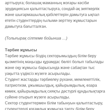
арттыруға; болашақ маманның жоғары кәсіби
эрудициясын қалыптастыруға, сондай-ақ зияткерлік
және шығармашылық қабілеттерін дамытуға ықпал
ететін студенттердің ғылыми-зерттеу жұмыстарын
дамытуға бағытталған.
(Толығырақ сілтеме бойынша …)
Тәрбие жұмысы
Тәрбие жұмысы біздің секторымыздың білім беру
қызметінің маңызды құрамдас бөлігі болып табылады
және оқу жұмысы барысында және сабақтан тыс
уақытта үздіксіз жүзеге асырылады.
Студент жастарды тәрбиелеу рухани, мемлекеттілік,
патриотизм, ұжымшылдық, қайырымдылық, өзара
көмек, қайырымдылық сияқты дәстүрлі құндылықтарға
сүйене отырып жүзеге асырылады.
Сектор студенттермен білім табынуын қалыптастыру,
студенттерді қоғамдық жұмысқа тарту, білім беру