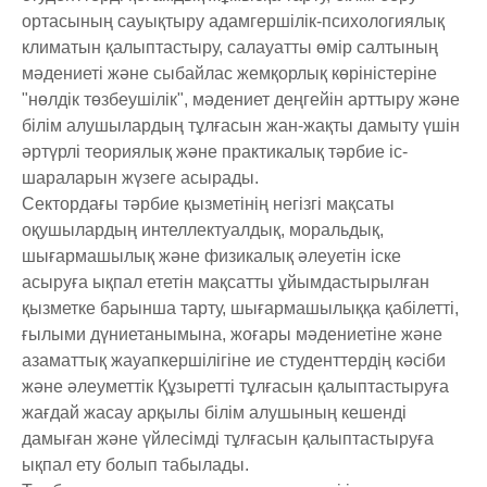
ортасының сауықтыру адамгершілік-психологиялық
климатын қалыптастыру, салауатты өмір салтының
мәдениеті және сыбайлас жемқорлық көріністеріне
"нөлдік төзбеушілік", мәдениет деңгейін арттыру және
білім алушылардың тұлғасын жан-жақты дамыту үшін
әртүрлі теориялық және практикалық тәрбие іс-
шараларын жүзеге асырады.
Сектордағы тәрбие қызметінің негізгі мақсаты
оқушылардың интеллектуалдық, моральдық,
шығармашылық және физикалық әлеуетін іске
асыруға ықпал ететін мақсатты ұйымдастырылған
қызметке барынша тарту, шығармашылыққа қабілетті,
ғылыми дүниетанымына, жоғары мәдениетіне және
азаматтық жауапкершілігіне ие студенттердің кәсіби
және әлеуметтік Құзыретті тұлғасын қалыптастыруға
жағдай жасау арқылы білім алушының кешенді
дамыған және үйлесімді тұлғасын қалыптастыруға
ықпал ету болып табылады.