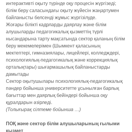
интерактивті оқыту түрінде оқу процесін жүргізеді;
білім беру саласындағы оқыту жүйесін жаңартумен
байланысты белсенді жұмыс жүргізілуде.
Жоғары білікті кадрларды даярлау және білім
алушыларды педагогикалық қызметтің түрлі
нысандарына тарту мақсатында сектор қаланың білім
беру мекемелерімен (Шымкент қаласының
мектептері, гимназиялары, лицейлері, колледждері,
психологиялық-педагогикалық және коррекциялық
орталықтары) шығармашылық байланыстарды
дамытады
Сектор оқытушылары психологиялық-педагогикалық
пәндер бойынша университетте ұсынылған барлық
бағыттар мен даярлық бейіндері бойынша оқу
құралдарын әзірледі.
(Толығырақ сілтеме бойынша …)
ПОҚ және сектор білім алушыларының ғылыми
қызмет