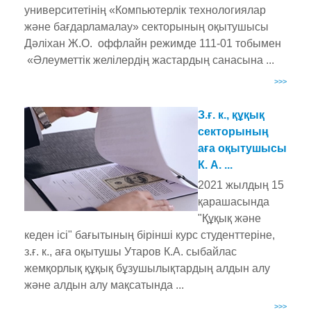
университетінің «Компьютерлік технологиялар
және бағдарламалау» секторының оқытушысы
Дәліхан Ж.О. оффлайн режимде 111-01 тобымен
«Әлеуметтік желілердің жастардың санасына ...
>>>
З.ғ. к., құқық
секторының
аға оқытушысы
К. А. ...
2021 жылдың 15
қарашасында
"Құқық және
кеден ісі" бағытының бірінші курс студенттеріне,
з.ғ. к., аға оқытушы Утаров К.А. сыбайлас
жемқорлық құқық бұзушылықтардың алдын алу
және алдын алу мақсатында ...
>>>