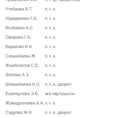
Утебаева А.Т.
п. ғ. к.
Нуридинова Г.А.
п. ғ. к.
Исабаева А.С.
п. ғ. к.
Омарова Г.А.
п. ғ. к.
Корнилко И.А.
п. ғ. к.
Сихынбаева Ж.
п. ғ. к.
Жанболатов С.Е.
п. ғ. к.
Әліпбек А.З.
п. ғ. к.
Шоманбаева А.О.
п. ғ. к., доцент
Ешенқулова Э.Б.
аға оқытушысы
Жумадуллаева А.А.
п. ғ. к.
Садуова Ж.Н.
п. ғ. к., доцент