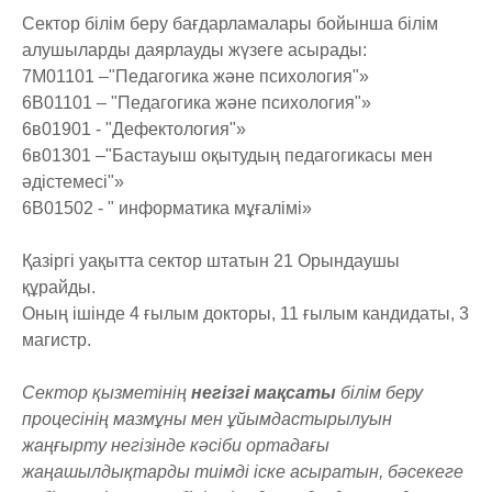
Сектор білім беру бағдарламалары бойынша білім
алушыларды даярлауды жүзеге асырады:
7М01101 –"Педагогика және психология"»
6B01101 – "Педагогика және психология"»
6в01901 - "Дефектология"»
6в01301 –"Бастауыш оқытудың педагогикасы мен
әдістемесі"»
6B01502 - " информатика мұғалімі»
Қазіргі уақытта сектор штатын 21 Орындаушы
құрайды.
Оның ішінде 4 ғылым докторы, 11 ғылым кандидаты, 3
магистр.
Сектор қызметінің
негізгі мақсаты
білім беру
процесінің мазмұны мен ұйымдастырылуын
жаңғырту негізінде кәсіби ортадағы
жаңашылдықтарды тиімді іске асыратын, бәсекеге