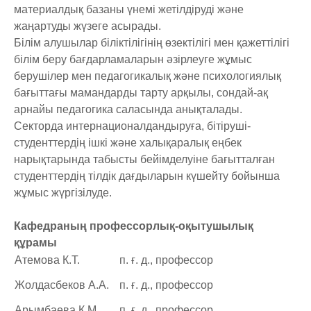
материалдық базаны үнемі жетілдіруді және
жаңартуды жүзеге асырады.
Білім алушылар біліктілігінің өзектілігі мен қажеттілігі
білім беру бағдарламаларын әзірлеуге жұмыс
берушілер мен педагогикалық және психологиялық
бағыттағы мамандарды тарту арқылы, сондай-ақ
арнайы педагогика саласында анықталады.
Секторда интернационалдандыруға, бітіруші-
студенттердің ішкі және халықаралық еңбек
нарықтарында табысты бейімделуіне бағытталған
студенттердің тілдік дағдыларын күшейту бойынша
жұмыс жүргізілуде.
Кафедраның профессорлық-оқытушылық
құрамы
Атемова К.Т.
п. ғ. д., профессор
Жолдасбеков А.А.
п. ғ. д., профессор
Арымбаева К.М.
п. ғ. д., профессор