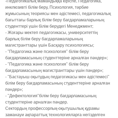
-Педагогикалық мамандыққа кіріспе, Педагогика,
инклюзивті білім беру, Психология, тәрбие
жұмысының теориясы мен әдістемесі, педагогикалық
бағыттағы барлық білім беру бағдарламаларының
студенттері үшін білім берудегі Менеджмент;
- Жоғары мектеп педагогикасы, университеттің
барлық білім беру бағдарламаларының
магистранттары үшін Басқару психологиясы;
- "Педагогика және психология" білім беру
бағдарламасының студенттеріне арналған пәндер»;
- "Педагогика және психология" білім беру
бағдарламасының магистранттары үшін пәндер»;
- "Бастауыш оқытудың педагогикасы мен әдістемесі"
білім беру бағдарламасының студенттеріне арналған
пәндер»;
- "Дефектология"білім беру бағдарламасының
студенттеріне арналған пәндер.
Сектордың профессорлық-оқытушылық құрамы
заманауи ақпараттық технологияларға негізделген