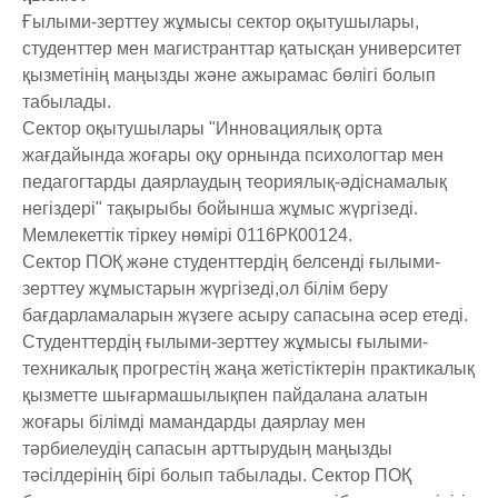
Ғылыми-зерттеу жұмысы сектор оқытушылары,
студенттер мен магистранттар қатысқан университет
қызметінің маңызды және ажырамас бөлігі болып
табылады.
Сектор оқытушылары "Инновациялық орта
жағдайында жоғары оқу орнында психологтар мен
педагогтарды даярлаудың теориялық-әдіснамалық
негіздері" тақырыбы бойынша жұмыс жүргізеді.
Мемлекеттік тіркеу нөмірі 0116РК00124.
Сектор ПОҚ және студенттердің белсенді ғылыми-
зерттеу жұмыстарын жүргізеді,ол білім беру
бағдарламаларын жүзеге асыру сапасына әсер етеді.
Студенттердің ғылыми-зерттеу жұмысы ғылыми-
техникалық прогрестің жаңа жетістіктерін практикалық
қызметте шығармашылықпен пайдалана алатын
жоғары білімді мамандарды даярлау мен
тәрбиелеудің сапасын арттырудың маңызды
тәсілдерінің бірі болып табылады. Сектор ПОҚ