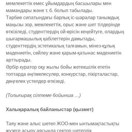
мемлекеттік емес ұйымдардың басшылары мен
мамандары және т. б. болып табылады.
Тәрбие сипатындағы барлық іс-шаралар танымдық
маңызы зор, мемлекеттік, орыс және шет тілдерінде
өткізіледі, студенттердің ой-өрісін кеңейтуге, олардың
шығармашылық қабілеттерін дамытады,
студенттердің эстетикалық талғамын, мінез-құлық
мәдениетін, сөйлеу және қарым-қатынас мәдениетін
арттырады.
Әрбір куратор оқу жылы бойы жетекшілік ететін
топтарда әңгімелесулер, конкурстар, пікірталастар,
дөңгелек үстелдер өткізеді.
(Толығырақ сілтеме бойынша …)
Халықаралық байланыстар (қызмет)
Таяу және алыс шетел ЖОО-мен ынтымақтастықты
жүзеге асыру аясында сектор шетелдік