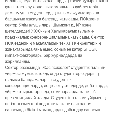
болашақ педагог-психологтардың кәсіби құзыреттілігін
қалыптастыру және шығармашылық қабілеттерін
дамыту үшін студенттердің ғылыми жұмыстарына
басшылық жасауға белсенді қатысады. ПОҚ және
сектор білім алушылары Шымкент қ., ҚР және
шетелдердегі ЖОО-ның Халықаралық ғылыми-
практикалық конференцияларына қатысады. Сектор
ПОҚ өздерінің мақалаларын тек ХҒТК еңбектерінің
жинақтарында ғана емес, сонымен қатар БҒСБК
импакт-факторлары бар журналдарда да
жариялайды.
Сектор базасында "Жас психолог" студенттік ғылыми
үйірмесі жұмыс істейді, онда студенттер өздерінің
ғылыми баяндамаларын студенттік
конференцияларда, дөңгелек үстелдерде, дебаттарда,
үйірме отырыстарында, семинарларда және т. б.
презентациялай алады. Студенттік ғылыми үйірменің
негізгі қызметтері педагогика және психология
саласында білікті мамандарды дайындау сапасын