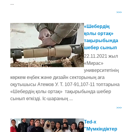
...
>>>
«Шебердің
қолы ортақ»
тақырыбында
шебер сынып
22.11.2021 жыл
«Мирас»
университетінің
көркем еңбек және дизайн секторының аға
оқутышысы Атемов У. Т. 107-91,107-11 топтарына
«Шебердің қолы ортақ» тақырыбында шебер
сынып өткізді. Іс-шараның ...
>>>
Ted-x
"Мүмкіндіктер