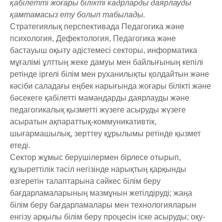
қабілетті жоғары білікті кадрларды даярлауды
қамтамасыз ету болып табылады.
Стратегиялық перспективада Педагогика және
психология, Дефектология, Педагогика және
бастауыш оқыту әдістемесі секторы, информатика
мұғалімі ұлттың жеке дамуы мен байлығының кепілі
ретінде іргелі білім мен руханилықты қолдайтын және
кәсіби саладағы еңбек нарығында жоғары білікті және
бәсекеге қабілетті мамандарды даярлауды және
педагогикалық қызметті жүзеге асыруды жүзеге
асыратын ақпараттық-коммуникативтік,
шығармашылық, зерттеу құрылымы ретінде қызмет
етеді.
Сектор жұмыс берушілермен бірлесе отырып,
құзыреттілік тәсіл негізінде нарықтың қарқынды
өзгеретін талаптарына сәйкес білім беру
бағдарламаларының мазмұнын жетілдіруді; жаңа
білім беру бағдарламалары мен технологияларын
енгізу арқылы білім беру процесін іске асыруды; оқу-