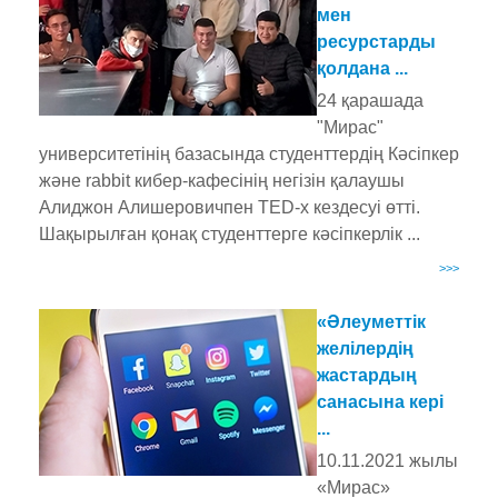
мен
ресурстарды
қолдана ...
24 қарашада
"Мирас"
университетінің базасында студенттердің Кәсіпкер
және rabbit кибер-кафесінің негізін қалаушы
Алиджон Алишеровичпен TED-x кездесуі өтті.
Шақырылған қонақ студенттерге кәсіпкерлік ...
>>>
«Әлеуметтік
желілердің
жастардың
санасына кері
...
10.11.2021 жылы
«Мирас»