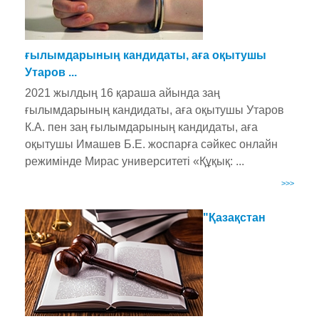
ғылымдарының кандидаты, аға оқытушы
Утаров ...
2021 жылдың 16 қараша айында заң
ғылымдарының кандидаты, аға оқытушы Утаров
К.А. пен заң ғылымдарының кандидаты, аға
оқытушы Имашев Б.Е. жоспарға сәйкес онлайн
режимінде Мирас университеті «Құқық: ...
>>>
"Қазақстан