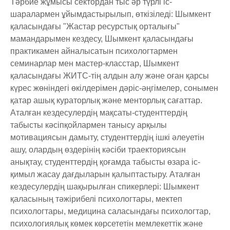
Тәрбие жұмысы сектордан тыс әр түрлі іс-
шаралармен ұйымдастырылып, өткізіледі: Шымкент
қаласындағы "Жастар ресурстық орталығы"
мамандарымен кездесу, Шымкент қаласындағы
практикамен айналысатын психологтармен
семинарлар мен мастер-класстар, Шымкент
қаласындағы ЖИТС-тің алдын алу және оған қарсы
күрес жөніндегі өкілдерімен дәріс-әңгімелер, сонымен
қатар ашық кураторлық және менторлық сағаттар.
Аталған кездесулердің мақсаты-студенттердің
табысты кәсіпқойлармен танысу арқылы
мотивациясын дамыту, студенттердің ішкі әлеуетін
ашу, олардың өздерінің кәсіби траекториясын
анықтау, студенттердің қоғамда табысты өзара іс-
қимыл жасау дағдыларын қалыптастыру. Аталған
кездесулердің шақырылған спикерлері: Шымкент
қаласының тәжірибелі психологтары, мектеп
психологтары, медицина саласындағы психологтар,
психологиялық көмек көрсететін мемлекеттік және