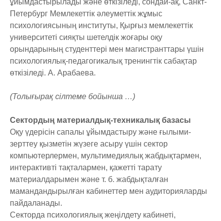
ұйымдастырылады және өткізіледі, сондай-ақ, Санкт-
Петербург Мемлекеттік әлеуметтік жұмыс
психологиясының институты, Қырғыз мемлекеттік
университеті сияқты шетелдік жоғары оқу
орындарының студенттері мен магистранттары үшін
психологиялық-педагогикалық тренингтік сабақтар
өткізіледі. А. Арабаева.
(Толығырақ сілтеме бойынша …)
Сектордың материалдық-техникалық базасы
Оқу үдерісін сапалы ұйымдастыру және ғылыми-
зерттеу қызметін жүзеге асыру үшін сектор
компьютерлермен, мультимедиялық жабдықтармен,
интерактивті тақталармен, қажетті тарату
материалдарымен және т. б. жабдықталған
мамандандырылған кабинеттер мен аудиторияларды
пайдаланады.
Секторда психологиялық жеңілдету кабинеті,