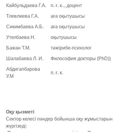
Кайбульдаева Г.А.
п. ғ. к.., доцент
Тлевлиева Г.А.
аға оқытушысы
Сикимбаева А.Б.
аға оқытушысы
Утелбаева Н.
оқытушысы
Бажан Т.М.
тәжірибе-психолог
Шалабаева Л. И.
Философия докторы (PhD))
Абдигапбарова
п. ғ. к.
У.М
Оқу қызметі
Сектор келесі пәндер бойынша оқу жұмыстарын
жүргізеді: