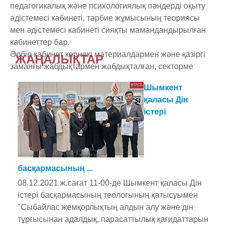
педагогикалық және психологиялық пәндерді оқыту
әдістемесі кабинеті, тәрбие жұмысының теориясы
мен әдістемесі кабинеті сияқты мамандандырылған
кабинеттер бар.
Әрбір кабинет көрнекі материалдармен және қазіргі
ЖАҢАЛЫҚТАР
заманғы жабдықтармен жабдықталған, секторме
Шымкент
қаласы Дін
істері
басқармасының ...
08.12.2021 ж.сағат 11-00-де Шымкент қаласы Дін
істері басқармасының теологының қатысуымен
"Сыбайлас жемқорлықтың алдын алу және дін
тұрғысынан адалдық, парасаттылық қағидаттарын