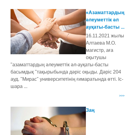
«Азаматтардың
әлеуметтік әл
ауқаты-басты ...
16.11.2021 жылы
Алтаева М.О.
магистр, аға
оқытушы
"азаматтардың әлеуметтік әл-ауқаты-басты
басымдық "тақырыбында дәріс оқыды. Дәріс 204
ауд. "Мирас" университетінің ғимаратында өтті. Іс-
шара ...
>>>
Заң