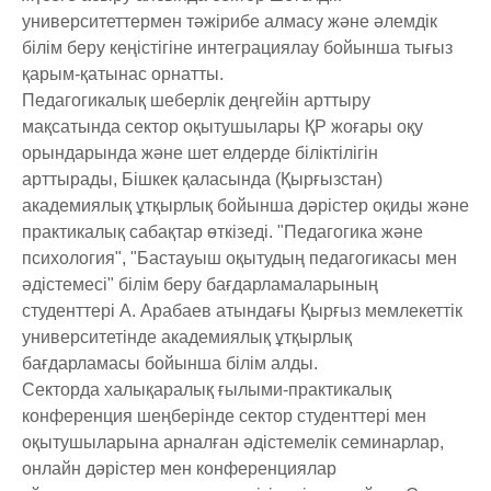
университеттермен тәжірибе алмасу және әлемдік
білім беру кеңістігіне интеграциялау бойынша тығыз
қарым-қатынас орнатты.
Педагогикалық шеберлік деңгейін арттыру
мақсатында сектор оқытушылары ҚР жоғары оқу
орындарында және шет елдерде біліктілігін
арттырады, Бішкек қаласында (Қырғызстан)
академиялық ұтқырлық бойынша дәрістер оқиды және
практикалық сабақтар өткізеді. "Педагогика және
психология", "Бастауыш оқытудың педагогикасы мен
әдістемесі" білім беру бағдарламаларының
студенттері А. Арабаев атындағы Қырғыз мемлекеттік
университетінде академиялық ұтқырлық
бағдарламасы бойынша білім алды.
Секторда халықаралық ғылыми-практикалық
конференция шеңберінде сектор студенттері мен
оқытушыларына арналған әдістемелік семинарлар,
онлайн дәрістер мен конференциялар