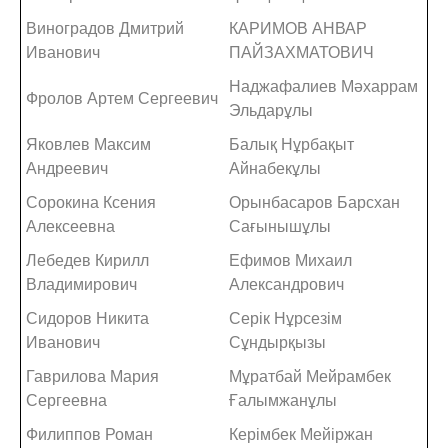
Виноградов Дмитрий
КАРИМОВ АНВАР
Иванович
ПАЙЗАХМАТОВИЧ
Наджафалиев Мәхаррам
Фролов Артем Сергеевич
Эльдарұлы
Яковлев Максим
Балық Нұрбақыт
Андреевич
Айнабекұлы
Сорокина Ксения
Орынбасаров Барсхан
Алексеевна
Сағынышұлы
Лебедев Кирилл
Ефимов Михаил
Владимирович
Александрович
Сидоров Никита
Серік Нұрсезім
Иванович
Сұндырқызы
Гаврилова Мария
Мұратбай Мейрамбек
Сергеевна
Ғалымжанұлы
Филиппов Роман
Керімбек Мейіржан