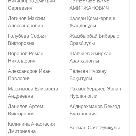
Никифоров Дмитрий
ТУРЕБАЕВ БАКЫТ
Сергеевич
АМИТЖАНОВИЧ
Логинов Максим
Қалдан Қозыкөрпеш
Александрович
Жандосұлы
Голубева Софья
Жамбырбай Бибарыс
Викторовна
Оразбиұлы
Воронов Роман
Шавчиев Эмирхан
Николаевич
Азалханоглы
Александров Иван
Төлеген Нұржау
Павлович
Бақытұлы
Максимова Елизавета
Рахмонбердиев Эрлан
Андреевна
Нурлан огли
Данилов Артем
Абдирахманов Бекзод
Викторович
Бурханович
Калинина Анастасия
Бекман Саят Эдикұлы
Дмитриевна