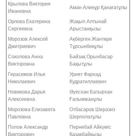
Крылова Виктория
Аман Алинұр Қанағатұлы
Ивановна
Орлова Екатерина
Жақып Алтынай
Сергеевна
Арыстанқызы
Морозов Алексей
Ақберген Жантөре
Дмитриевич
Тұрсынбекұлы
Соколова Анна
Байзақ Орынбасар
Викторовна
Бақытұлы
Герасимов Илья
Урият Фархад
Николаевич
Кудратиллаевич
Новикова Дарья
Әуесхан Батырхан
Алексеевна
Ғалымжанұлы
Морозова Елизавета
Отбасаров Шеразиз
Павловна
Шерполатұлы
Попов Александр
Пернебай Айкүміс
Викторович
Қазақбайқызы