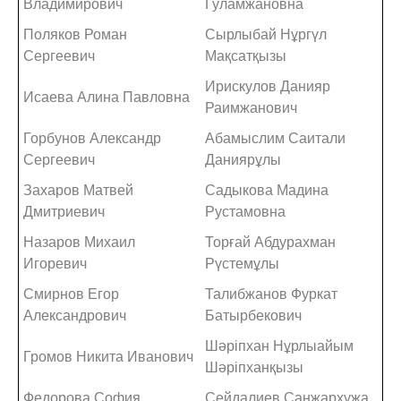
Владимирович
Гуламжановна
Поляков Роман
Сырлыбай Нұргүл
Сергеевич
Мақсатқызы
Ирискулов Данияр
Исаева Алина Павловна
Раимжанович
Горбунов Александр
Абамыслим Саитали
Сергеевич
Даниярұлы
Захаров Матвей
Садыкова Мадина
Дмитриевич
Рустамовна
Назаров Михаил
Торғай Абдурахман
Игоревич
Рүстемұлы
Смирнов Егор
Талибжанов Фуркат
Александрович
Батырбекович
Шәріпхан Нұрлыайым
Громов Никита Иванович
Шәріпханқызы
Федорова София
Сейдалиев Санжархужа