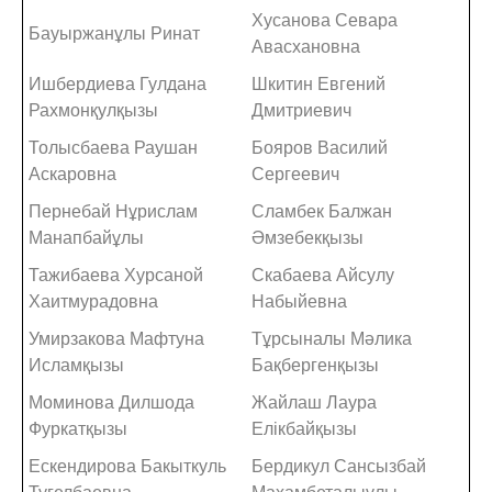
Хусанова Севара
Бауыржанұлы Ринат
Авасхановна
Ишбердиева Гулдана
Шкитин Евгений
Рахмонқулқызы
Дмитриевич
Толысбаева Раушан
Бояров Василий
Аскаровна
Сергеевич
Пернебай Нұрислам
Сламбек Балжан
Манапбайұлы
Әмзебекқызы
Тажибаева Хурсаной
Скабаева Айсулу
Хаитмурадовна
Набыйевна
Умирзакова Мафтуна
Тұрсыналы Мәлика
Исламқызы
Бақбергенқызы
Моминова Дилшода
Жайлаш Лаура
Фуркатқызы
Елікбайқызы
Ескендирова Бакыткуль
Бердикул Сансызбай