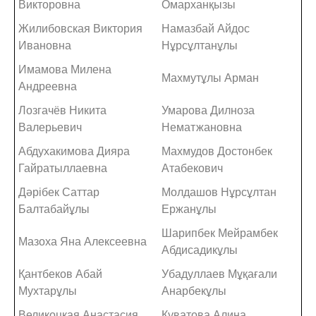
Викторовна
Омарханқызы
Жилибовская Виктория
Намазбай Айдос
Ивановна
Нұрсұлтанұлы
Имамова Милена
Махмутұлы Арман
Андреевна
Лозгачёв Никита
Умарова Дилноза
Валерьевич
Нематжановна
Абдухакимова Дияра
Махмудов Достонбек
Гайратыллаевна
Атабекович
Дәрібек Саттар
Молдашов Нұрсұлтан
Балтабайұлы
Ержанұлы
Шарипбек Мейрамбек
Мазоха Яна Алексеевна
Абдисадикұлы
Қантбеков Абай
Убадуллаев Мұқағали
Мухтарұлы
Анарбекұлы
Великоцкая Анастасия
Куватова Алина