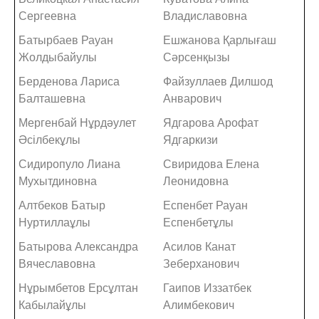
Сергеевна
Владиславовна
Батырбаев Рауан
Ешжанова Қарлығаш
Жолдыбайулы
Сәрсенқызы
Берденова Лариса
Файзуллаев Дилшод
Балташевна
Анварович
Мергенбай Нұрдәулет
Ядгарова Арофат
Әсілбекұлы
Ядгаркизи
Сидиропуло Лиана
Свиридова Елена
Мухытдиновна
Леонидовна
Алтбеков Батыр
Еспенбет Рауан
Нуртиллаұлы
Еспенбетұлы
Батырова Александра
Асилов Канат
Вячеславовна
Зеберханович
Нұрымбетов Ерсұлтан
Гаипов Иззатбек
Кабылайұлы
Алимбекович