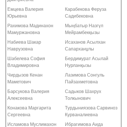
Емцева Валерия
Карабекова Феруза
Юрьевна
Садибековна
Рахимова Мадинахон
Мыңбатыр Назгүл
Мамуржановна
Мейрамбекқызы
Набиева Шакар
Исаханов Асылхан
Наврузовна
Сапарханұлы
Шабелева София
Бердимурат Асылай
Владимировна
Нурланқызы
Чирдызов Кенан
Лазимова Сонгуль
Маметович
Пайзахметовна
Барсукова Валерия
Садыков Шахрух
Алексеевна
Толкынович
Конакова Маргарита
Турдыниязова Сарвиноз
Сергеевна
Курваналиевна
Исламова Муслимахон
Ибрагимова Аида