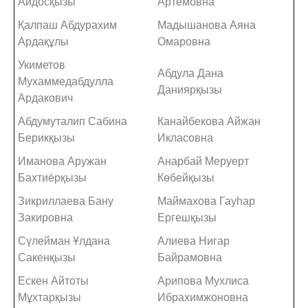
Айдосқызы
Артёмовна
Қалпаш Абдурахим
Мадышанова Аяна
Ардақұлы
Омаровна
Укиметов
Абдула Дана
Мухаммедабдулла
Даниярқызы
Ардакович
Абдумуталип Сабина
Канайбекова Айжан
Берикқызы
Икласовна
Иманова Аружан
Анарбай Меруерт
Бахтиёрқызы
Көбейқызы
Зикриллаева Бану
Маймахова Гауһар
Закировна
Ергешқызы
Сүлейман Ұлдана
Алиева Нигар
Сакенқызы
Байрамовна
Ескен Айтоты
Арипова Мухлиса
Мұхтарқызы
Ибрахимжоновна