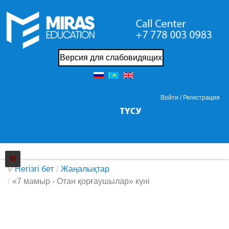
Версия для слабовидящих
Войти /
Регистрация
Негізгі бет
/
Жаңалықтар
/
«7 мамыр - Отан қорғаушылар» күні
Колледжi
Жаңалықтар
Біз жайында