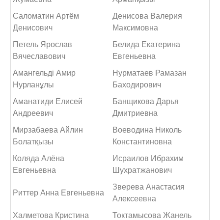
Саломатин Артём
Денисова Валерия
Денисович
Максимовна
Петель Ярослав
Белида Екатерина
Вячеславович
Евгеньевна
Амангельді Амир
Нурматаев Рамазан
Нурланұлы
Баходирович
Аманатиди Елисей
Банщикова Дарья
Андреевич
Дмитриевна
Мирзабаева Айлин
Воеводина Николь
Болатқызы
Константиновна
Коляда Алёна
Исраилов Ибрахим
Евгеньевна
Шухратжанович
Зверева Анастасия
Риттер Анна Евгеньевна
Алексеевна
Халметова Кристина
Токтамысова Жанель