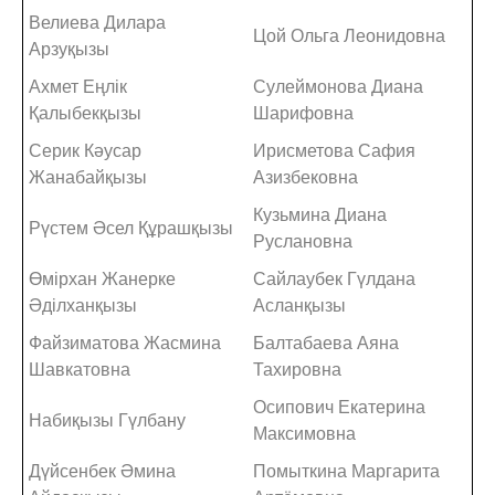
Велиева Дилара
Цой Ольга Леонидовна
Арзуқызы
Ахмет Еңлік
Сулеймонова Диана
Қалыбекқызы
Шарифовна
Серик Кәусар
Ирисметова Сафия
Жанабайқызы
Азизбековна
Кузьмина Диана
Рүстем Әсел Құрашқызы
Руслановна
Өмірхан Жанерке
Сайлаубек Гүлдана
Әділханқызы
Асланқызы
Файзиматова Жасмина
Балтабаева Аяна
Шавкатовна
Тахировна
Осипович Екатерина
Набиқызы Гүлбану
Максимовна
Дүйсенбек Әмина
Помыткина Маргарита