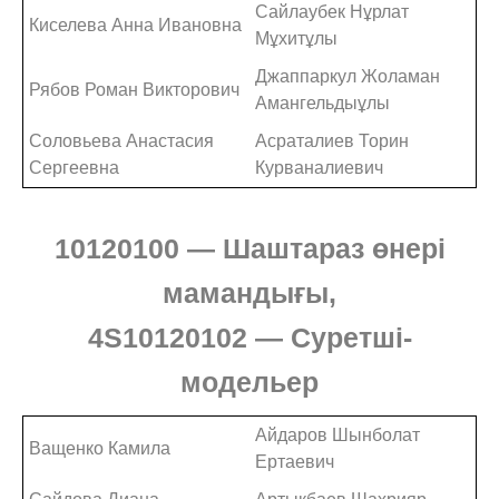
Сайлаубек Нұрлат
Киселева Анна Ивановна
Мұхитұлы
Джаппаркул Жоламан
Рябов Роман Викторович
Амангельдыұлы
Соловьева Анастасия
Асраталиев Торин
Сергеевна
Курваналиевич
10120100 — Шаштараз өнері
мамандығы,
4S10120102
—
Суретші-
модельер
Айдаров Шынболат
Ващенко Камила
Ертаевич