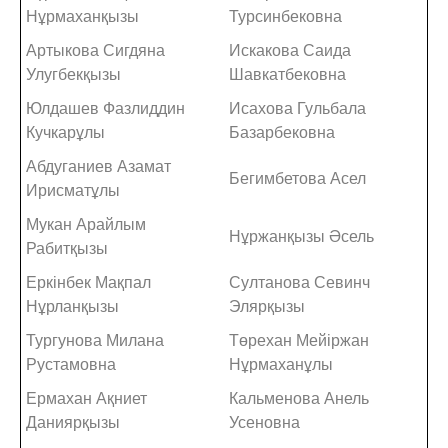
Нұрмаханқызы
Турсинбековна
Артыкова Сигдяна
Искакова Саида
Улугбекқызы
Шавкатбековна
Юлдашев Фазлиддин
Исахова Гульбала
Кучкарұлы
Базарбековна
Абдуганиев Азамат
Бегимбетова Асел
Ирисматұлы
Мукан Арайлым
Нұржанқызы Әсель
Рабитқызы
Еркінбек Мақпал
Султанова Севинч
Нұрланқызы
Элярқызы
Тургунова Милана
Төрехан Мейіржан
Рустамовна
Нұрмаханұлы
Ермахан Ақниет
Кальменова Анель
Даниярқызы
Усеновна