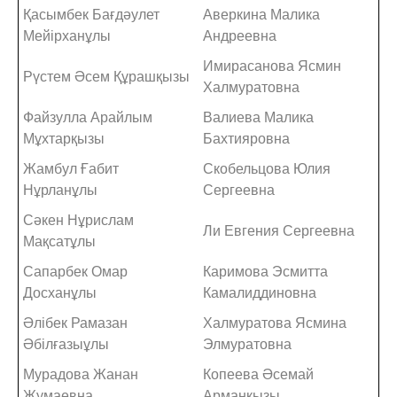
Қасымбек Бағдәулет
Аверкина Малика
Мейірханұлы
Андреевна
Имирасанова Ясмин
Рүстем Әсем Құрашқызы
Халмуратовна
Файзулла Арайлым
Валиева Малика
Мұхтарқызы
Бахтияровна
Жамбул Ғабит
Скобельцова Юлия
Нұрланұлы
Сергеевна
Сәкен Нұрислам
Ли Евгения Сергеевна
Мақсатұлы
Сапарбек Омар
Каримова Эсмитта
Досханұлы
Камалиддиновна
Әлібек Рамазан
Халмуратова Ясмина
Әбілғазыұлы
Элмуратовна
Мурадова Жанан
Копеева Әсемай
Жумаевна
Арманқызы