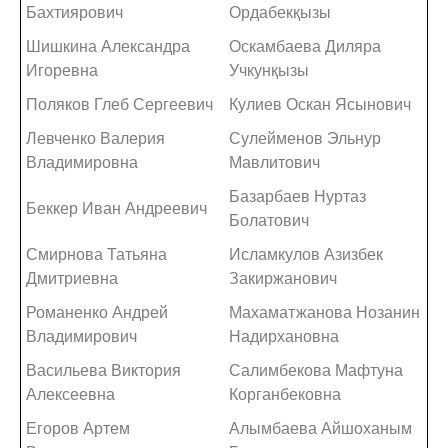
Бахтиярович
Ордабекқызы
Шишкина Александра
Оскамбаева Диляра
Игоревна
Учкунқызы
Поляков Глеб Сергеевич
Кулиев Оскан Ясынович
Левченко Валерия
Сулейменов Эльнур
Владимировна
Мавлитович
Базарбаев Нуртаз
Беккер Иван Андреевич
Болатович
Смирнова Татьяна
Исламкулов Азизбек
Дмитриевна
Закиржанович
Романенко Андрей
Махаматжанова Нозанин
Владимирович
Надирхановна
Васильева Виктория
Салимбекова Мафтуна
Алексеевна
Корганбековна
Егоров Артем
Алымбаева Айшоханым