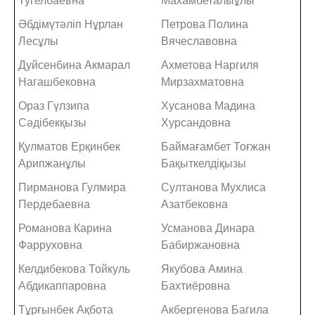
Тугелбаевна
Махамбеталыұлы
Әбдімүтәліп Нұрлан
Петрова Полина
Лесұлы
Вячеславовна
Дуйсенбина Акмарал
Ахметова Наргиля
Нагашбековна
Мирзахматовна
Ораз Гүлзипа
Хусанова Мадина
Сәдібекқызы
Хурсандовна
Қулматов Ерқинбек
Баймағамбет Тоғжан
Арипжанұлы
Бақыткелдіқызы
Пирманова Гулмира
Султанова Мухлиса
Пердебаевна
Азатбековна
Романова Карина
Усманова Динара
Фарруховна
Бабиржановна
Келдибекова Тойкуль
Якубова Амина
Абдикаппаровна
Бахтиёровна
Тұрғынбек Ақбота
Акбергенова Багила