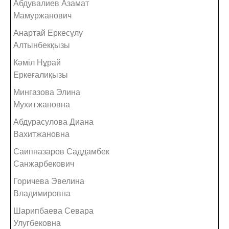
Абдувалиев Азамат
Мамуржанович
Анартай Еркесұлу
Алтынбекқызы
Кәміл Нұрай
Еркеғалиқызы
Мингазова Элина
Мухитжановна
Абдурасулова Диана
Вахитжановна
Саипназаров Саддамбек
Санжарбекович
Горичева Эвелина
Владимировна
Шарипбаева Севара
Улугбековна