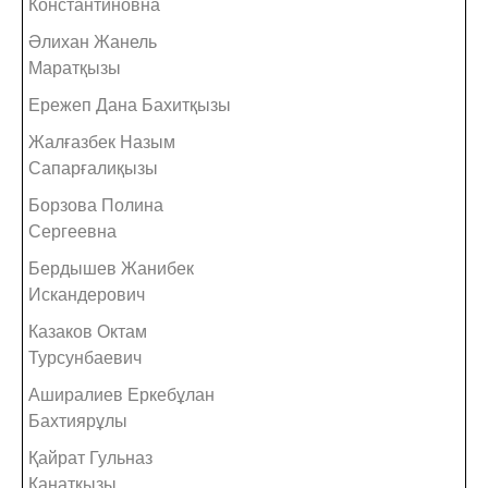
Константиновна
Әлихан Жанель
Маратқызы
Ережеп Дана Бахитқызы
Жалғазбек Назым
Сапарғалиқызы
Борзова Полина
Сергеевна
Бердышев Жанибек
Искандерович
Казаков Октам
Турсунбаевич
Аширалиев Еркебұлан
Бахтиярұлы
Қайрат Гульназ
Қанатқызы