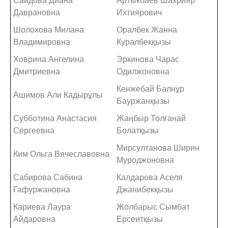
Сайдова Диана
Артыкбаев Шахрияр
Даврановна
Ихтиярович
Шолохова Милана
Оралбек Жанна
Владимировна
Куралбекқызы
Ховрина Ангелина
Эркинова Чарас
Дмитриевна
Одилжоновна
Кенжебай Балнұр
Ашимов Али Кадырұлы
Бауржанқызы
Субботина Анастасия
Жаңбыр Толғанай
Сергеевна
Болатқызы
Мирсултанова Ширин
Ким Ольга Вячеславовна
Муроджоновна
Сабирова Сабина
Калдарова Аселя
Гафуржановна
Джанибекқызы
Кариева Лаура
Жолбарыс Сымбат
Айдаровна
Ерсеитқызы