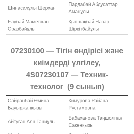
Пардабай Абдусаттар
Шинасилұлы Шерхан
Аманұлы
Елубай Маметжан
Қыпшақбай Назар
Оразбайұлы
Шіркітбайұлы
07230100
— Тігін өндірісі және
киімдерді үлгілеу,
4S07230107
—
Техник-
технолог
(9 сынып)
Сайранбай Әмина
Кимурова Райана
Бауыржанқызы
Рустамовна
Бабаханова Таңшолпан
Айтуган Аян Ганиұлы
Сакенқызы