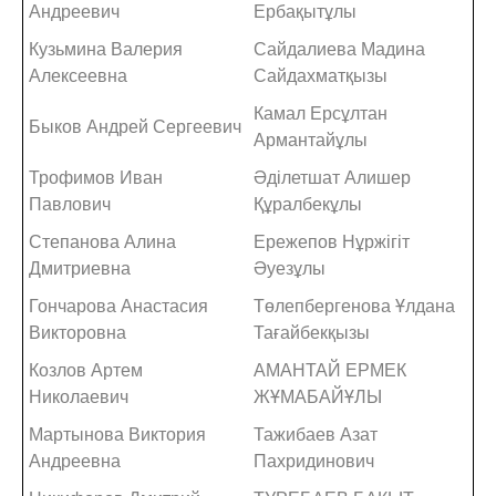
Андреевич
Ербақытұлы
Кузьмина Валерия
Сайдалиева Мадина
Алексеевна
Сайдахматқызы
Камал Ерсұлтан
Быков Андрей Сергеевич
Армантайұлы
Трофимов Иван
Әділетшат Алишер
Павлович
Құралбекұлы
Степанова Алина
Ережепов Нұржігіт
Дмитриевна
Әуезұлы
Гончарова Анастасия
Төлепбергенова Ұлдана
Викторовна
Тағайбекқызы
Козлов Артем
АМАНТАЙ ЕРМЕК
Николаевич
ЖҰМАБАЙҰЛЫ
Мартынова Виктория
Тажибаев Азат
Андреевна
Пахридинович