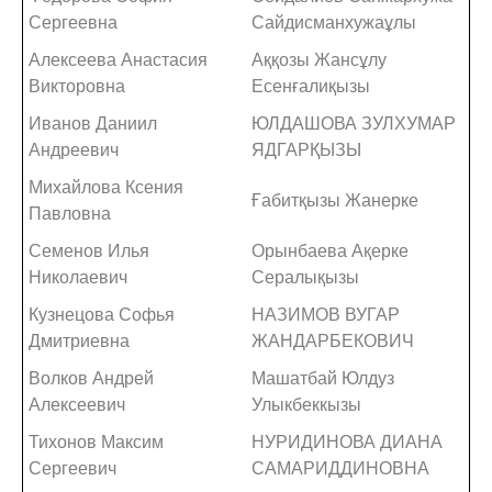
Сергеевна
Сайдисманхужаұлы
Алексеева Анастасия
Аққозы Жансұлу
Викторовна
Есенғалиқызы
Иванов Даниил
ЮЛДАШОВА ЗУЛХУМАР
Андреевич
ЯДГАРҚЫЗЫ
Михайлова Ксения
Ғабитқызы Жанерке
Павловна
Семенов Илья
Орынбаева Ақерке
Николаевич
Сералықызы
Кузнецова Софья
НАЗИМОВ ВУГАР
Дмитриевна
ЖАНДАРБЕКОВИЧ
Волков Андрей
Машатбай Юлдуз
Алексеевич
Улыкбеккызы
Тихонов Максим
НУРИДИНОВА ДИАНА
Сергеевич
САМАРИДДИНОВНА