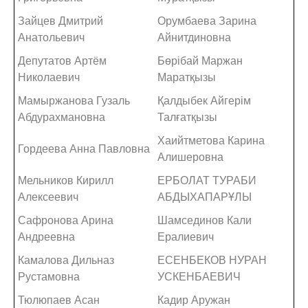
Зайцев Дмитрий
Орумбаева Зарина
Анатольевич
Айнитдиновна
Депутатов Артём
Бөрібай Маржан
Николаевич
Маратқызы
Мамыржанова Гузаль
Қалдыбек Айгерім
Абдурахмановна
Талғатқызы
Хаийтметова Карина
Гордеева Анна Павловна
Алишеровна
Мельников Кирилл
ЕРБОЛАТ ТУРАБИ
Алексеевич
АБДЫХАПАРҰЛЫ
Сафронова Арина
Шамсединов Кали
Андреевна
Ералиевич
Камалова Дильназ
ЕСЕНБЕКОВ НУРАН
Рустамовна
УСКЕНБАЕВИЧ
Тюлюпаев Асан
Кадир Аружан