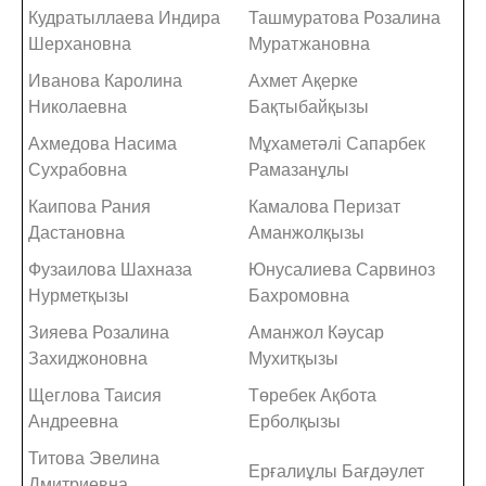
Кудратыллаева Индира
Ташмуратова Розалина
Шерхановна
Муратжановна
Иванова Каролина
Ахмет Ақерке
Николаевна
Бақтыбайқызы
Ахмедова Насима
Мұхаметәлі Сапарбек
Сухрабовна
Рамазанұлы
Каипова Рания
Камалова Перизат
Дастановна
Аманжолқызы
Фузаилова Шахназа
Юнусалиева Сарвиноз
Нурметқызы
Бахромовна
Зияева Розалина
Аманжол Кәусар
Захиджоновна
Мухитқызы
Щеглова Таисия
Төребек Ақбота
Андреевна
Ерболқызы
Титова Эвелина
Ерғалиұлы Бағдәулет
Дмитриевна