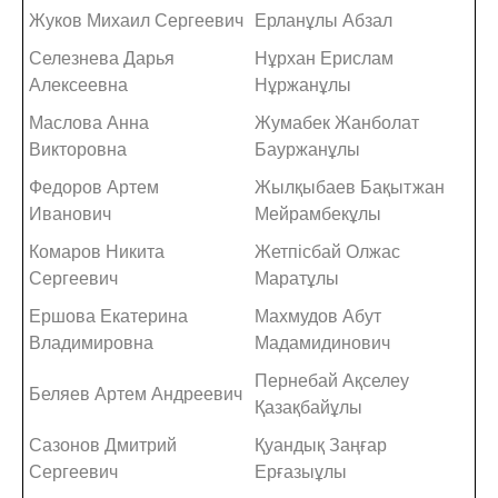
Жуков Михаил Сергеевич
Ерланұлы Абзал
Селезнева Дарья
Нұрхан Ерислам
Алексеевна
Нұржанұлы
Маслова Анна
Жумабек Жанболат
Викторовна
Бауржанұлы
Федоров Артем
Жылқыбаев Бақытжан
Иванович
Мейрамбекұлы
Комаров Никита
Жетпісбай Олжас
Сергеевич
Маратұлы
Ершова Екатерина
Махмудов Абут
Владимировна
Мадамидинович
Пернебай Ақселеу
Беляев Артем Андреевич
Қазақбайұлы
Сазонов Дмитрий
Қуандық Заңғар
Сергеевич
Ерғазыұлы