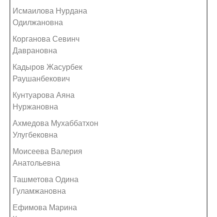
Исмаилова Нурдана
Одилжановна
Корганова Севинч
Даврановна
Кадыров Жасурбек
Раушанбекович
Кунтуарова Аяна
Нуржановна
Ахмедова Мухаббатхон
Улугбековна
Моисеева Валерия
Анатольевна
Ташметова Одина
Гуламжановна
Ефимова Марина