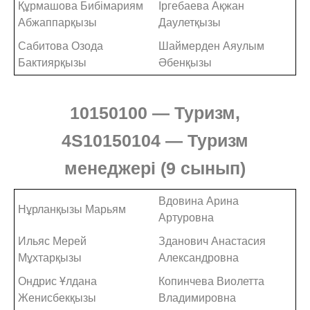
Құрмашова Бибімариям
Іргебаева Ақжан
Абжаппарқызы
Даулетқызы
Сабитова Озода
Шаймерден Аяулым
Бактиярқызы
Әбенқызы
10150100
—
Туризм,
4S10150104
—
Туризм
менеджері
(9 сынып)
Вдовина Арина
Нұрланқызы Марьям
Артуровна
Ильяс Мерей
Зданович Анастасия
Мұхтарқызы
Александровна
Ондрис Ұлдана
Копинчева Виолетта
Женисбекқызы
Владимировна