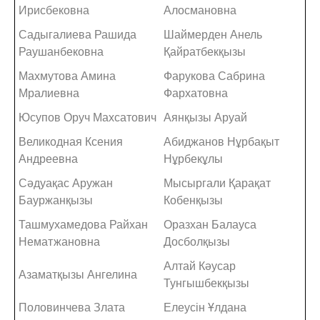
Ирисбековна
Алосмановна
Садыгалиева Рашида
Шаймерден Анель
Раушанбековна
Қайратбекқызы
Махмутова Амина
Фарукова Сабрина
Мралиевна
Фархатовна
Юсупов Оруч Махсатович
Аянқызы Аруай
Великодная Ксения
Абиджанов Нұрбақыт
Андреевна
Нұрбекұлы
Сәдуақас Аружан
Мысыргали Қарақат
Бауржанқызы
Кобенқызы
Ташмухамедова Райхан
Оразхан Балауса
Нематжановна
Досболқызы
Алтай Кәусар
Азаматқызы Ангелина
Тунгышбекқызы
Половинчева Злата
Елеусін Ұлдана