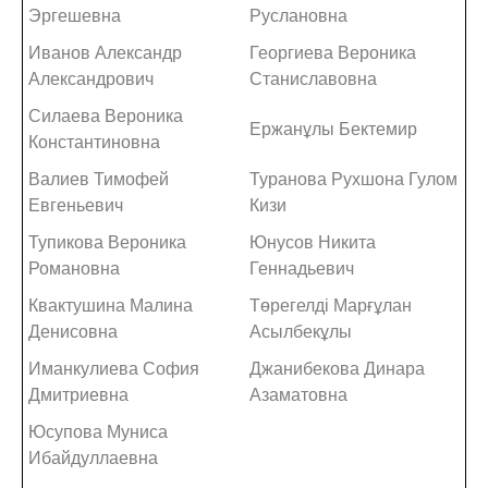
Эргешевна
Руслановна
Иванов Александр
Георгиева Вероника
Александрович
Станиславовна
Силаева Вероника
Ержанұлы Бектемир
Константиновна
Валиев Тимофей
Туранова Рухшона Гулом
Евгеньевич
Кизи
Тупикова Вероника
Юнусов Никита
Романовна
Геннадьевич
Квактушина Малина
Төрегелді Марғұлан
Денисовна
Асылбекұлы
Иманкулиева София
Джанибекова Динара
Дмитриевна
Азаматовна
Юсупова Муниса
Ибайдуллаевна