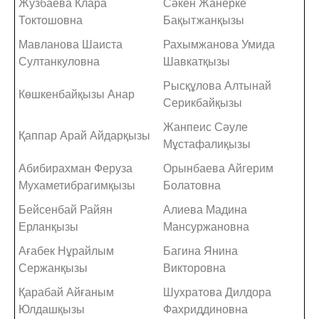
Жузбаева Клара
Сәкен Жанерке
Токтошовна
Бақытжанқызы
Мавланова Шаиста
Рахымжанова Умида
Султанкуловна
Шавкатқызы
Рысқұлова Алтынай
Көшкенбайқызы Анар
Серикбайқызы
Жанпеис Сәуле
Қаппар Арай Айдарқызы
Мұстафалиқызы
Абибирахман Феруза
Орынбаева Айгерим
Мухаметибрагимқызы
Болатовна
Бейсенбай Райян
Алиева Мадина
Ерланқызы
Мансуржановна
Ағабек Нұрайлым
Багина Янина
Сержанқызы
Викторовна
Қарабай Айғаным
Шухратова Дилдора
Юлдашқызы
Фахриддиновна