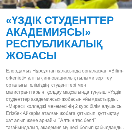
Құрылым
Колледж тарихы
«ҮЗДІК СТУДЕНТТЕР
Студентке
Лицензиялар
Біздің басшылық
АКАДЕМИЯСЫ»
WorldSkills
Инфрақұрылым
Әдістемелік кабинеті
Студенттік өмір
РЕСПУБЛИКАЛЫҚ
Кері Байланыс
Түлектер жетістіктерінің тарихы
Тәжірибе және жұмысқа орналастыру бөлімі
Біздің клубтар
Қатысушы студенттер
Ойын-сауық
ЖОБАСЫ
Мемлекеттік қызметтер
Құжаттама
Оқу-тәрбие жұмысы бөлімі
Студенттерге жолсілтеме
Директордың блогы
Туризм
Мемлекеттік аттестация
Бонус бағдарламалар
Бөлімшелер
Модульдік білім беру бағдарламалары
On-Line шағым
Вакансии на бюджетные места
Дәрігердің парақшасы
Дипломдарды тапсыру
Елордамыз Нұрсұлтан қаласында орналасқан «Bilim-
orkenieti» ұлттық инновациялық ғылыми зерттеу
Стратегиялық даму
Студенттерге қызмет көрсету орталығы
Сабақ кестесі
Байланыстар
Өзін-өзі бағалау
Психолог парағы
Студенттер
орталығы, еліміздің студенттері мен
Әкімшілік басқару персоналы
Колледж білім алушысының ішкі тәртіп ережесі
Қайта аттестаттау материалдары
магистранттарын қолдау мақсатында тұңғыш «Үздік
Семинарлар
Өзін-өзі бағалау есебінің қосымшалары
студенттер академиясы» жобасын ұйымдастырды.
Қабылдау комиссиясы
Оқу құны
Респонденттер сауалнамасы
«Мирас» колледжі мекемесінің 2 курс білім алушысы
Егізбек Айкерім аталған жобаға қатысып, құттықтау
Студенттік парламент
Жеңілдіктер
Бағалау парағы
хат алып және арнайы "Алтын төс белгі"
Фотогалереясы
тағайындалып, академия мүшесі болып қабылданды.
Колледж бейне шолуы