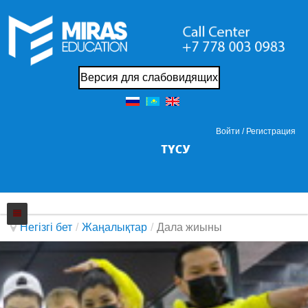
Версия для слабовидящих
Войти /
Регистрация
Негізгі бет
/
Жаңалықтар
/
Дала жиыны
Колледжi
Жаңалықтар
Біз жайында