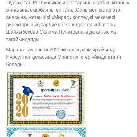
«Қазақстан Республикасы жастарының алтын кітабы»
жинағына өмірбаяны енгізілді.Сонымен қатар ата-
анасына, жетекшісі «Мирас» колледжі мекемесі
директорының тәрбие ісі жөніндегі орынбасары
Шайхыбекова Салима Пулатовнаға да алғыс хат
тағайындалды.
Марапаттау рәсімі 2020 жылдың мамыр айында
Нұрсұлтан қаласында Министрліктер үйінде өтетін
болады.