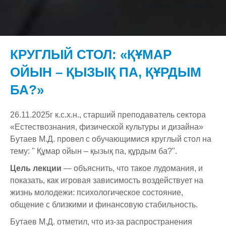
О нас
Структура
История
КРУГЛЫЙ СТОЛ: «ҚҰМАР
Скидки
Лицензия и приложения
Наши руководители
ОЙЫН – ҚЫЗЫҚ ПА, ҚҰРДЫМ
Студенту
Свидетельства об аккредитации
Комитет по делам молодежи
БА?»
Вакансии
Документация
Секторы
Miras Guide
Институциональная Аккредитация
26.11.2025г к.с.х.н., старший преподаватель сектора
F.A.Q.
Бонусные программы
Отдел социальной и воспитательной работы
Студенческая жизнь
Специализированная (программная) Аккредитация
Организационная структура
«Естествознания, физической культуры и дизайна»
Обратная связь
Новости
Научно-Исследовательская Работа
Наши клубы
Программа Развития
Бутаев М.Д. провел с обучающимися круглый стол на
тему: " Құмар ойын – қызық па, құрдым ба?".
Онлайн приемная
Стандарт диплома собственного образца
Приёмная комиссия
Оплата за обучение
Задать вопрос ректору
Политика в области обеспечения качества
Архив
Научные направления и научные школы
Цель лекции
— объяснить, что такое лудомания, и
Объявления
Отдел магистратуры
Образовательные программы
Блог Ректора
Академическая политика
Научные проекты
Программы вступительных испытаний
показать, как игровая зависимость воздействует на
жизнь молодежи: психологическое состояние,
Ассоциация выпускников
Отдел административного управления и кадров
Прайс
Жалоба On-line
Финансируемые НИР
общение с близкими и финансовую стабильность.
Антикоррупционная деятельность
Центр Обслуживания Студентов
Фотогалерея
Контакты
Защита интеллектуальной собственности
Бутаев М.Д. отметил, что из-за распространения