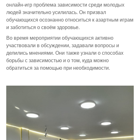
онлайн-игр проблема зависимости среди молодых
Отдел международного сотрудничества
Видеогалерея
Приемные часы отделов и руководства
Внедрение результатов НИР
людей значительно усилилась. Он призвал
обучающихся осознанно относиться к азартным играм
Ученый совет
Общежитие
Ящик для предложений и обращений
Научные мероприятия
и заботиться о своём здоровье.
Отдел организации практик
Психологическая помощь
Во время мероприятии обучающихся активно
участвовали в обсуждении, задавали вопросы и
Отдел офис регистратора
Студенческие научные конференции
делились мнениями. Они также узнали о способах
Отдел дистанционных образовательных технологий
Неформальное обучение
борьбы с зависимостью и о том, куда можно
обратиться за помощью при необходимости.
Центр тестирования
Массовые открытые онлайн-курсы
Учебно-методическое управление
Студенческие научные кружки
Центр карьеры
Конкурсы
Центр неформального и дополнительного образования
Бизнес инкубатор