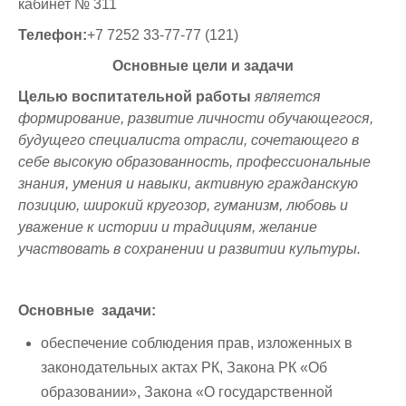
кабинет № 311
Отдел международного сотрудничества
Видеогалерея
Приемные часы отделов и руководства
Внедрение результатов НИР
Телефон:
+7 7252 33-77-77 (121)
Ученый совет
Общежитие
Ящик для предложений и обращений
Научные мероприятия
Основные цели и задачи
Отдел организации практик
Психологическая помощь
Целью воспитательной работы
является
формирование, развитие личности обучающегося,
Отдел офис регистратора
Студенческие научные конференции
будущего специалиста отрасли, сочетающего в
себе высокую образованность, профессиональные
Отдел дистанционных образовательных технологий
Неформальное обучение
знания, умения и навыки, активную гражданскую
Центр тестирования
Массовые открытые онлайн-курсы
позицию, широкий кругозор, гуманизм, любовь и
уважение к истории и традициям, желание
Учебно-методическое управление
Студенческие научные кружки
участвовать в сохранении и развитии культуры.
Центр карьеры
Конкурсы
Основные задачи
:
Центр неформального и дополнительного образования
Бизнес инкубатор
обеспечение соблюдения прав, изложенных в
законодательных актах РК, Закона РК «Об
образовании», Закона «О государственной