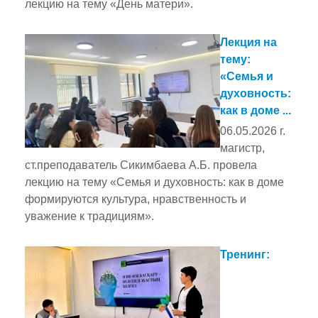
лекцию на тему «День матери».
Лекция на
тему:
«Семья и
духовность:
как в доме ...
06.05.2026 г.
магистр,
ст.преподаватель Сикимбаева А.Б. провела
лекцию на тему «Семья и духовность: как в доме
формируются культура, нравственность и
уважение к традициям».
Тренинг: