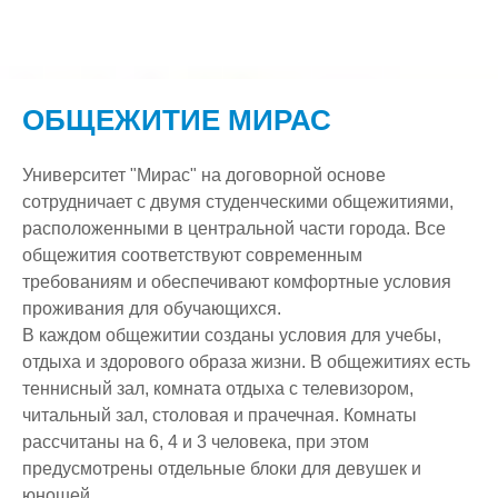
О нас
Структура
История
ОБЩЕЖИТИЕ МИРАС
Скидки
Лицензия и приложения
Наши руководители
Студенту
Свидетельства об аккредитации
Комитет по делам молодежи
Университет "Мирас" на договорной основе
сотрудничает с двумя студенческими общежитиями,
Вакансии
Документация
Секторы
Miras Guide
Институциональная Аккредитация
расположенными в центральной части города. Все
общежития соответствуют современным
F.A.Q.
Бонусные программы
Отдел социальной и воспитательной работы
Студенческая жизнь
Специализированная (программная) Аккредитация
Организационная структура
требованиям и обеспечивают комфортные условия
Обратная связь
Новости
Научно-Исследовательская Работа
Наши клубы
Программа Развития
проживания для обучающихся.
В каждом общежитии созданы условия для учебы,
Онлайн приемная
Стандарт диплома собственного образца
Приёмная комиссия
Оплата за обучение
Задать вопрос ректору
Политика в области обеспечения качества
Архив
Научные направления и научные школы
отдыха и здорового образа жизни. В общежитиях есть
теннисный зал, комната отдыха с телевизором,
Объявления
Отдел магистратуры
Образовательные программы
Блог Ректора
Академическая политика
Научные проекты
Программы вступительных испытаний
читальный зал, столовая и прачечная. Комнаты
Ассоциация выпускников
Отдел административного управления и кадров
Прайс
Жалоба On-line
Финансируемые НИР
рассчитаны на 6, 4 и 3 человека, при этом
предусмотрены отдельные блоки для девушек и
Антикоррупционная деятельность
Центр Обслуживания Студентов
Фотогалерея
Контакты
Защита интеллектуальной собственности
юношей.