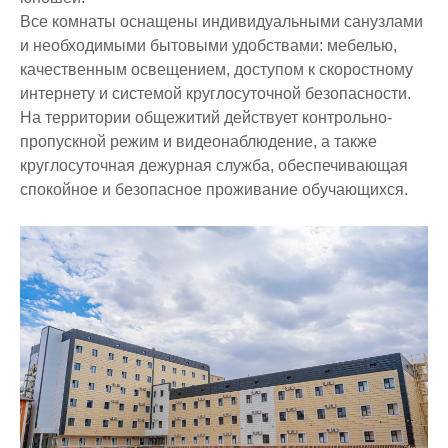
Все комнаты оснащены индивидуальными санузлами
Отдел международного сотрудничества
Видеогалерея
Приемные часы отделов и руководства
Внедрение результатов НИР
и необходимыми бытовыми удобствами: мебелью,
Ученый совет
Общежитие
Ящик для предложений и обращений
Научные мероприятия
качественным освещением, доступом к скоростному
интернету и системой круглосуточной безопасности.
Отдел организации практик
Психологическая помощь
На территории общежитий действует контрольно-
пропускной режим и видеонаблюдение, а также
Отдел офис регистратора
Студенческие научные конференции
круглосуточная дежурная служба, обеспечивающая
Отдел дистанционных образовательных технологий
Неформальное обучение
спокойное и безопасное проживание обучающихся.
Центр тестирования
Массовые открытые онлайн-курсы
Учебно-методическое управление
Студенческие научные кружки
Центр карьеры
Конкурсы
Центр неформального и дополнительного образования
Бизнес инкубатор