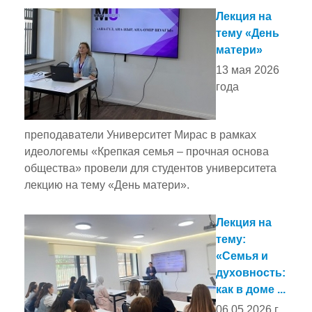
Лекция на
тему «День
матери»
13 мая 2026
года
преподаватели Университет Мирас в рамках
идеологемы «Крепкая семья – прочная основа
общества» провели для студентов университета
лекцию на тему «День матери».
Лекция на
тему:
«Семья и
духовность:
как в доме ...
06.05.2026 г.