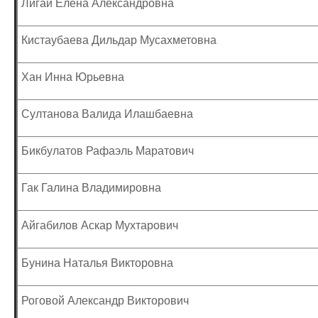
Лигай Елена Александровна
Кистаубаева Дильдар Мусахметовна
Хан Инна Юрьевна
Султанова Валида Илашбаевна
Бикбулатов Рафаэль Маратович
Гак Галина Владимировна
Айгабилов Аскар Мухтарович
Бунина Наталья Викторовна
Роговой Александр Викторович