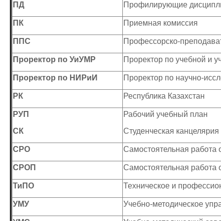
ПД
Профилирующие дисципл
ПК
Приемная комиссия
ППС
Профессорско-преподават
Проректор по УиУМР
Проректор по учебной и у
Проректор по НИРиИ
Проректор по научно-исс
РК
Республика Казахстан
РУП
Рабочий учебный план
СК
Студенческая канцелярия
СРО
Самостоятельная работа
СРОП
Самостоятельная работа 
ТиПО
Техническое и профессио
УМУ
Учебно-методическое упр