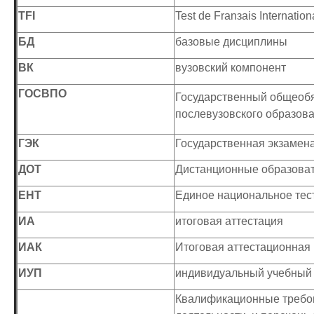
TFI
Test de Franзais Internation
БД
базовые дисциплины
ВК
вузовский компонент
ГОСВПО
Государственный общеобя
послевузовского образов
ГЭК
Государственная экзамен
ДОТ
Дистанционные образоват
ЕНТ
Единое национальное тес
ИА
итоговая аттестация
ИАК
Итоговая аттестационная
ИУП
индивидуальный учебный
Квалификационные требов