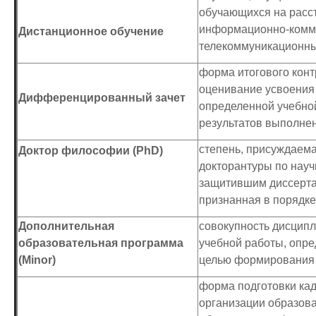
обучающихся на расст
информационно-комму
Дистанционное обучение
телекоммуникационны
форма итогового конт
оценивание усвоения
Дифференцированный зачет
определенной учебно
результатов выполне
степень, присуждаем
Доктор философии (PhD)
докторантуры по нау
защитившим диссертац
признанная в порядке
Дополнительная
совокупность дисципл
образовательная программа
учебной работы, опр
(Мinor)
целью формирования 
форма подготовки кад
организации образов