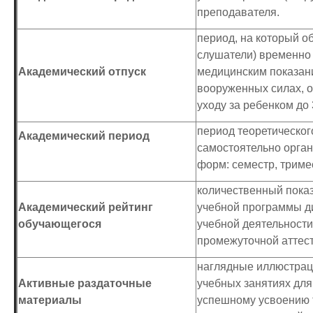
преподавателя.
период, на который о
слушатели) временно
Академический отпуск
медицинским показани
вооруженных силах, о
уходу за ребенком до 3
период теоретическог
Академический период
самостоятельно орган
форм: семестр, тримес
количественный пока
Академический рейтинг
учебной программы ди
обучающегося
учебной деятельности
промежуточной аттес
наглядные иллюстрац
Активные раздаточные
учебных занятиях для
материалы
успешному усвоению т