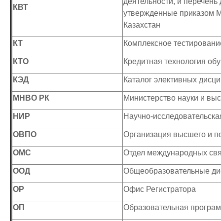
деятельности, и перечень
КВТ
утвержденные приказом М
Казахстан
КТ
Комплексное тестировани
КТО
Кредитная технология об
КЭД
Каталог элективных дисц
МНВО РК
Министерство науки и вы
НИР
Научно-исследовательска
ОВПО
Организация высшего и п
ОМС
Отдел международных св
ООД
Общеобразовательные д
ОР
Офис Регистратора
ОП
Образовательная програ