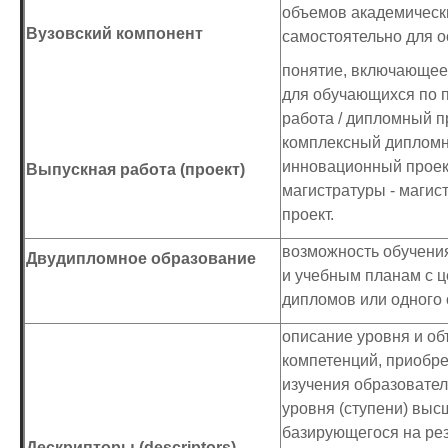
объемов академическ
Вузовский компонент
самостоятельно для 
понятие, включающее 
для обучающихся по 
работа / дипломный п
комплексный дипломный
инновационный проек
Выпускная работа (проект)
магистратуры - магис
проект.
возможность обучени
Двудипломное образование
и учебным планам с 
дипломов или одного 
описание уровня и об
компетенций, приобр
изучения образовате
уровня (ступени) выс
базирующегося на ре
Дескрипторы (descriptors)