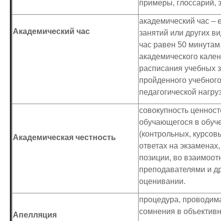
примеры, глоссарий, 
академический час –
Академический час
занятий или других в
час равен 50 минутам
академического кален
расписания учебных з
пройденного учебного
педагогической нагру
совокупность ценнос
обучающегося в обуч
(контрольных, курсов
Академическая честность
ответах на экзаменах
позиции, во взаимоо
преподавателями и д
оценивании.
процедура, проводим
сомнения в объектив
Апелляция