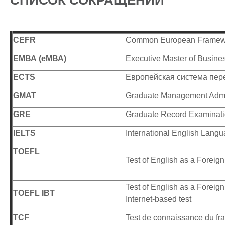
CEFR
Common European Framewo
E
МВА (еМВА)
Executive Мaster of Вusines
ЕСТ
S
Европейская система пер
GMAT
Graduate Management Admi
GRE
Graduate Record Examinat
IELTS
International English Lang
TOEFL
Test of English as a Foreig
Test of English as a Foreig
TOEFL IBT
Internet-based test
TCF
Test de connaissance du fr