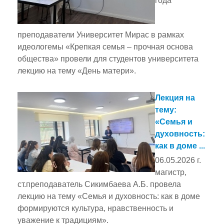
года
преподаватели Университет Мирас в рамках
идеологемы «Крепкая семья – прочная основа
общества» провели для студентов университета
лекцию на тему «День матери».
Лекция на
тему:
«Семья и
духовность:
как в доме ...
06.05.2026 г.
магистр,
ст.преподаватель Сикимбаева А.Б. провела
лекцию на тему «Семья и духовность: как в доме
формируются культура, нравственность и
уважение к традициям».