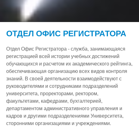
О нас
Структура
История
ОТДЕЛ ОФИС РЕГИСТРАТОРА
Скидки
Лицензия и приложения
Наши руководители
Студенту
Свидетельства об аккредитации
Комитет по делам молодежи
Отдел Офис Регистратора - служба, занимающаяся
регистрацией всей истории учебных достижений
Вакансии
Документация
Секторы
Miras Guide
Институциональная Аккредитация
обучающихся и расчетом их академического рейтинга,
обеспечивающая организацию всех видов контроля
F.A.Q.
Бонусные программы
Отдел социальной и воспитательной работы
Студенческая жизнь
Специализированная (программная) Аккредитация
Организационная структура
знаний. В своей деятельности взаимодействуют с
Обратная связь
Новости
Научно-Исследовательская Работа
Наши клубы
Программа Развития
руководителями и сотрудниками подразделений
университета, проректорами, ректором,
Онлайн приемная
Стандарт диплома собственного образца
Приёмная комиссия
Оплата за обучение
Задать вопрос ректору
Политика в области обеспечения качества
Архив
Научные направления и научные школы
факультетами, кафедрами, бухгалтерией,
департаментом административного управления и
Объявления
Отдел магистратуры
Образовательные программы
Блог Ректора
Академическая политика
Научные проекты
Программы вступительных испытаний
кадров и другими подразделениями Университета,
Ассоциация выпускников
Отдел административного управления и кадров
Прайс
Жалоба On-line
Финансируемые НИР
сторонними организациями и учреждениями.
Антикоррупционная деятельность
Центр Обслуживания Студентов
Фотогалерея
Контакты
Защита интеллектуальной собственности