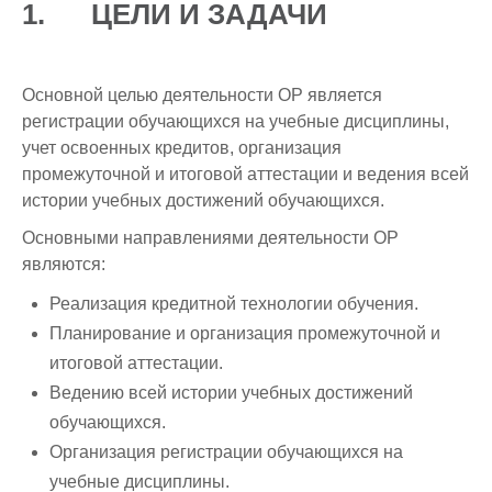
1. ЦЕЛИ И ЗАДАЧИ
Отдел международного сотрудничества
Видеогалерея
Приемные часы отделов и руководства
Внедрение результатов НИР
Ученый совет
Общежитие
Ящик для предложений и обращений
Научные мероприятия
Основной целью деятельности ОР является
Отдел организации практик
Психологическая помощь
регистрации обучающихся на учебные дисциплины,
учет освоенных кредитов, организация
Отдел офис регистратора
Студенческие научные конференции
промежуточной и итоговой аттестации и ведения всей
истории учебных достижений обучающихся.
Отдел дистанционных образовательных технологий
Неформальное обучение
Основными направлениями деятельности ОР
Центр тестирования
Массовые открытые онлайн-курсы
являются:
Учебно-методическое управление
Студенческие научные кружки
Реализация кредитной технологии обучения.
Планирование и организация промежуточной и
Центр карьеры
Конкурсы
итоговой аттестации.
Центр неформального и дополнительного образования
Бизнес инкубатор
Ведению всей истории учебных достижений
обучающихся.
Организация регистрации обучающихся на
учебные дисциплины.