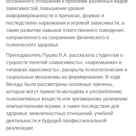
осознанного отношения к проблеме различных видов
Отдел международного сотрудничества
Видеогалерея
Приемные часы отделов и руководства
Внедрение результатов НИР
зависимостей, повышение уровня
информированности о причинах, формах и
Ученый совет
Общежитие
Ящик для предложений и обращений
Научные мероприятия
последствиях наркомании и игровой зависимости, а
также развитие навыков ответственного поведения,
Отдел организации практик
Психологическая помощь
направленного на сохранение физического и
Отдел офис регистратора
Студенческие научные конференции
психического здоровья.
Преподаватель Пушко Н.А. рассказала студентам о
Отдел дистанционных образовательных технологий
Неформальное обучение
сущности понятий «зависимость», «наркомания» и
Центр тестирования
Массовые открытые онлайн-курсы
«игровая зависимость», раскрыла психологические и
социальные механизмы их формирования. В ходе
Учебно-методическое управление
Студенческие научные кружки
беседы были рассмотрены основные причины,
которые могут привести молодёжь к употреблению
Центр карьеры
Конкурсы
психоактивных веществ или чрезмерному увлечению
Центр неформального и дополнительного образования
Бизнес инкубатор
компьютерными играми, а также последствия для
здоровья, межличностных отношений, учебной
деятельности и будущей профессиональной
реализации.