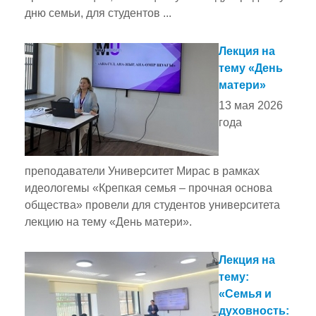
дню семьи, для студентов ...
Лекция на
тему «День
матери»
13 мая 2026
года
преподаватели Университет Мирас в рамках
идеологемы «Крепкая семья – прочная основа
общества» провели для студентов университета
лекцию на тему «День матери».
Лекция на
тему:
«Семья и
духовность: