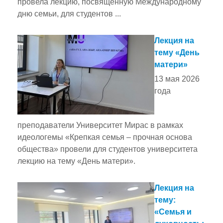
провела лекцию, посвящённую Международному
дню семьи, для студентов ...
Лекция на
тему «День
матери»
13 мая 2026
года
преподаватели Университет Мирас в рамках
идеологемы «Крепкая семья – прочная основа
общества» провели для студентов университета
лекцию на тему «День матери».
Лекция на
тему:
«Семья и