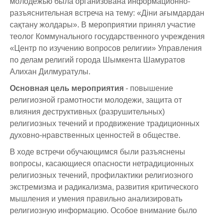
молодежью была организована информационно-
Отдел международного сотрудничества
Видеогалерея
Приемные часы отделов и руководства
разъяснительная встреча на тему: «Діни ағымдардан
Внедрение результатов НИР
сақтану жолдары». В мероприятии принял участие
Ученый совет
Общежитие
Ящик для предложений и обращений
Научные мероприятия
теолог Коммунального государственного учреждения
«Центр по изучению вопросов религии» Управления
Отдел организации практик
Психологическая помощь
по делам религий города Шымкента Шамуратов
Отдел офис регистратора
Студенческие научные конференции
Алихан Дилмуратулы.
Основная цель мероприятия
- повышение
Отдел дистанционных образовательных технологий
Неформальное обучение
религиозной грамотности молодежи, защита от
Центр тестирования
Массовые открытые онлайн-курсы
влияния деструктивных (разрушительных)
религиозных течений и продвижение традиционных
Учебно-методическое управление
Студенческие научные кружки
духовно-нравственных ценностей в обществе.
Центр карьеры
Конкурсы
В ходе встречи обучающимся были разъяснены
вопросы, касающиеся опасности нетрадиционных
Центр неформального и дополнительного образования
Бизнес инкубатор
религиозных течений, профилактики религиозного
экстремизма и радикализма, развития критического
мышления и умения правильно анализировать
религиозную информацию. Особое внимание было