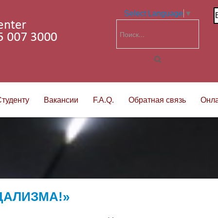
Select Language
▼
Студенту
Вакансии
F.A.Q.
Обратная связь
Онла
ДАЛИЗМА!»