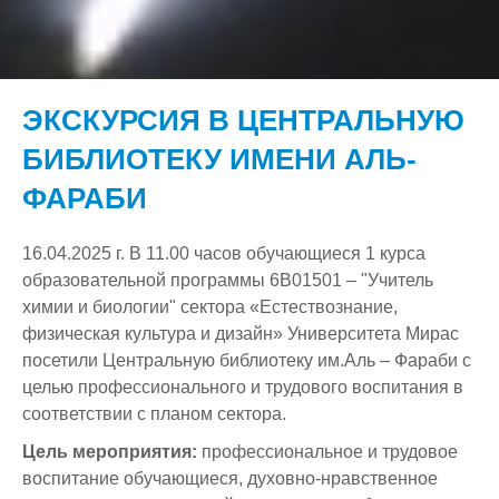
О нас
Структура
История
ЭКСКУРСИЯ В ЦЕНТРАЛЬНУЮ
Скидки
Лицензия и приложения
Наши руководители
БИБЛИОТЕКУ ИМЕНИ АЛЬ-
Студенту
Свидетельства об аккредитации
Комитет по делам молодежи
ФАРАБИ
Вакансии
Документация
Секторы
Miras Guide
Институциональная Аккредитация
16.04.2025 г. В 11.00 часов обучающиеся 1 курса
F.A.Q.
Бонусные программы
Отдел социальной и воспитательной работы
Студенческая жизнь
Специализированная (программная) Аккредитация
Организационная структура
образовательной программы 6В01501 – "Учитель
Обратная связь
Новости
Научно-Исследовательская Работа
Наши клубы
Программа Развития
химии и биологии" сектора «Естествознание,
физическая культура и дизайн» Университета Мирас
Онлайн приемная
Стандарт диплома собственного образца
Приёмная комиссия
Оплата за обучение
Задать вопрос ректору
Политика в области обеспечения качества
Архив
Научные направления и научные школы
посетили Центральную библиотеку им.Аль – Фараби с
целью профессионального и трудового воспитания в
Объявления
Отдел магистратуры
Образовательные программы
Блог Ректора
Академическая политика
Научные проекты
Программы вступительных испытаний
соответствии с планом сектора.
Ассоциация выпускников
Отдел административного управления и кадров
Прайс
Жалоба On-line
Финансируемые НИР
Цель мероприятия:
профессиональное и трудовое
воспитание обучающиеся, духовно-нравственное
Антикоррупционная деятельность
Центр Обслуживания Студентов
Фотогалерея
Контакты
Защита интеллектуальной собственности