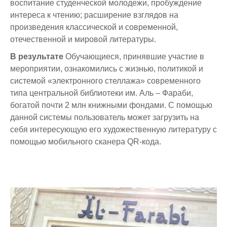
воспитание студенческой молодежи, пробуждение
Отдел международного сотрудничества
Видеогалерея
Приемные часы отделов и руководства
Внедрение результатов НИР
интереса к чтению; расширение взглядов на
произведения классической и современной,
Ученый совет
Общежитие
Ящик для предложений и обращений
Научные мероприятия
отечественной и мировой литературы.
Отдел организации практик
Психологическая помощь
В результате
Обучающиеся, принявшие участие в
мероприятии, ознакомились с жизнью, политикой и
Отдел офис регистратора
Студенческие научные конференции
системой «электронного стеллажа» современного
типа центральной библиотеки им. Аль – Фараби,
Отдел дистанционных образовательных технологий
Неформальное обучение
богатой почти 2 млн книжными фондами. С помощью
Центр тестирования
Массовые открытые онлайн-курсы
данной системы пользователь может загрузить на
себя интересующую его художественную литературу с
Учебно-методическое управление
Студенческие научные кружки
помощью мобильного сканера QR-кода.
Центр карьеры
Конкурсы
Центр неформального и дополнительного образования
Бизнес инкубатор