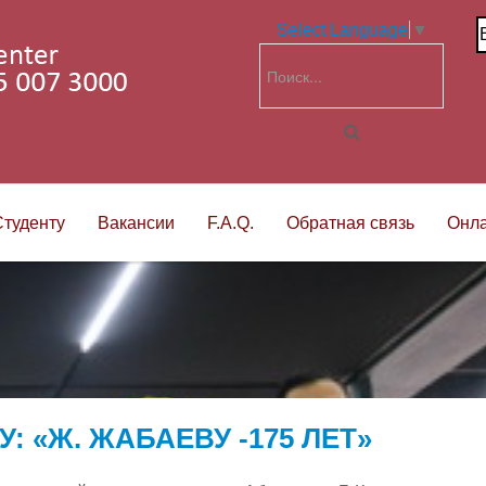
Select Language
▼
Студенту
Вакансии
F.A.Q.
Обратная связь
Онла
 «Ж. ЖАБАЕВУ -175 ЛЕТ»