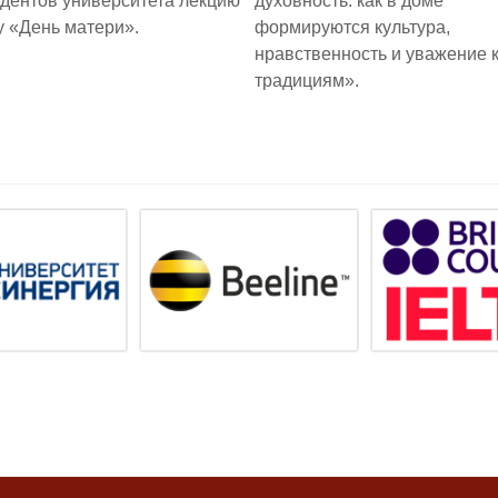
удентов университета лекцию
духовность: как в доме
у «День матери».
формируются культура,
нравственность и уважение 
традициям».