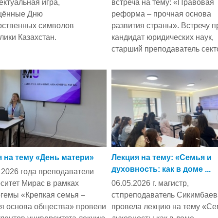
ектуальная игра,
встреча на тему: «Правовая
щённые Дню
реформа – прочная основа
рственных символов
развития страны». Встречу п
лики Казахстан.
кандидат юридических наук,
старший преподаватель секто
 на тему «День матери»
Лекция на тему: «Семья и
духовность: как в доме ...
 2026 года преподаватели
ситет Мирас в рамках
06.05.2026 г. магистр,
гемы «Крепкая семья –
ст.преподаватель Сикимбаев
я основа общества» провели
провела лекцию на тему «Се