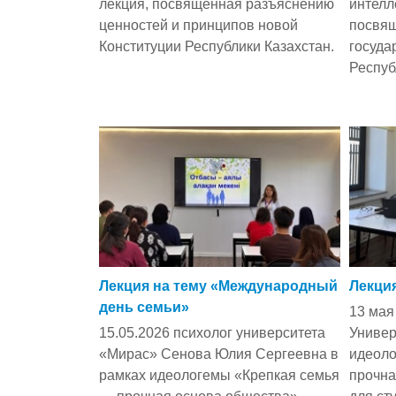
лекция, посвящённая разъяснению
интелл
ценностей и принципов новой
посвя
Конституции Республики Казахстан.
госуда
Респуб
Лекция на тему «Международный
Лекция
день семьи»
13 мая
15.05.2026 психолог университета
Универ
«Мирас» Сенова Юлия Сергеевна в
идеоло
рамках идеологемы «Крепкая семья
прочна