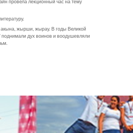
лайн провела лекционный час на тему
литературу.
 акына, жырши, жырау. В годы Великой
ы” поднимали дух воинов и воодушевляли
льм.