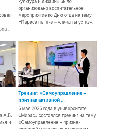
культура и дизайн» было
организовано воспитательное
ровел
мероприятие ко Дню отца на тему
«Парасатты әке – ұлағатты ұстаз».
ра ...
Тренинг: «Самоуправление –
признак активной ...
6 мая 2026 года в университете
а А.Б.
«Мирас» состоялся тренинг на тему
мья и
«Самоуправление – признак