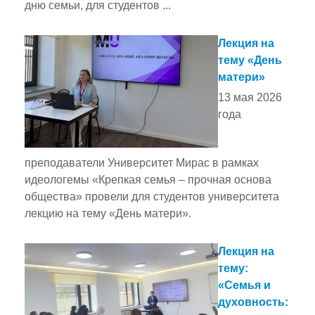
дню семьи, для студентов ...
Лекция на
тему «День
матери»
13 мая 2026
года
преподаватели Университет Мирас в рамках
идеологемы «Крепкая семья – прочная основа
общества» провели для студентов университета
лекцию на тему «День матери».
Лекция на
тему:
«Семья и
духовность: