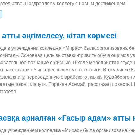
дательства. Поздравляем коллегу с новым достижением!
атты әңгімелесу, кітап көрмесі
года в учреждении колледжа «Мирас» была организована бе
рочитал». Основная цель выставки-привить обучающимся ува
зовательное познание с жизнью. В ходе мероприятия студен
м рассказали об интересных моментах книги. В том числе 
азала книгу, переведенную с арабского языка, Кудайберген
гатые тоже плачут», Торехан Асемай рассказал повесть Ш
итателя.
евқа арналған «Ғасыр адам» атты к
года учреждением колледжа «Мирас» была организована кн