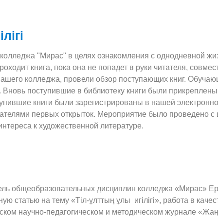
лігі
колледжа "Мирас" в целях ознакомления с однодневной жиз
проходит книга, пока она не попадет в руки читателя, сов
нашего колледжа, провели обзор поступающих книг. Обуча
. Вновь поступившие в библиотеку книги были прикреплены
тупившие книги были зарегистрированы в нашей электронно
ателями первых открыток. Мероприятие было проведено с 
нтереса к художественной литературе.
ль общеобразовательных дисциплин колледжа «Мирас» Ер
ую статью на тему «Тіл-ұлттың ұлы игілігі», работа в кач
ском научно-педагогическом и методическом журнале «Жаң