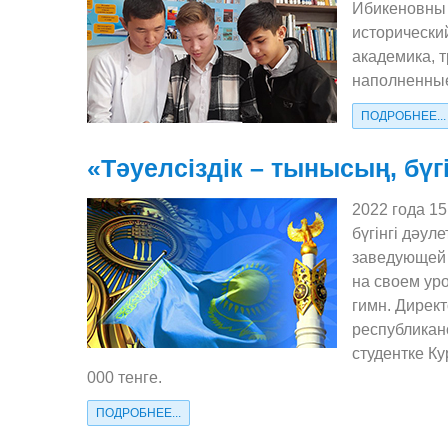
Ибикеновны 
исторически
академика, 
наполненные
ПОДРОБНЕЕ...
«Тәуелсіздік – тынысың, бүг
2022 года 1
бүгінгі дәу
заведующей 
на своем ур
гимн. Дирек
республика
студентке К
000 тенге.
ПОДРОБНЕЕ...