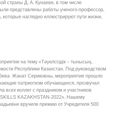
й страны Д. А. Кунаеве, в том числе
Были представлены работы ученого-профессор,
, которые наглядно иллюстрируют пути жизни,
приятие на тему «Тәуелсіздік – тынысың,
имости Республики Казахстан. Под руководством
ибева Жанат Сериковны, мероприятие прошло
ывающие патриотизм обучающихся, прозвучал
а всех коллег с праздником и участников
LDSKILLS KAZAKHSTAN-2022». Нашему
надьевне вручили премию от Учредителя 500