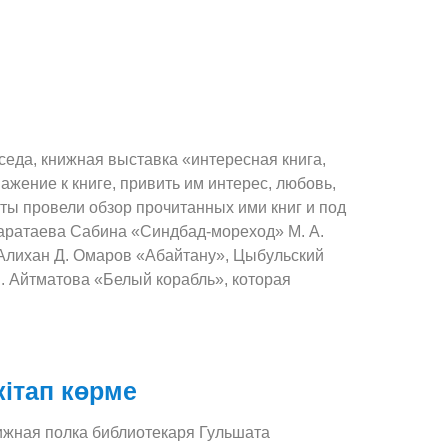
седа, книжная выставка «интересная книга,
жение к книге, привить им интерес, любовь,
ты провели обзор прочитанных ими книг и под
Каратаева Сабина «Синдбад-мореход» М. А.
 Алихан Д. Омаров «Абайтану», Цыбульский
. Айтматова «Белый корабль», которая
ітап көрме
ижная полка библиотекаря Гульшата