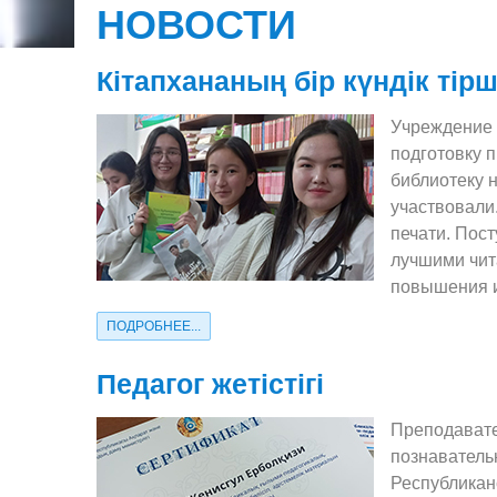
НОВОСТИ
Кітапхананың бір күндік тірші
Учреждение 
подготовку 
библиотеку 
участвовали
печати. Пос
лучшими чит
повышения и
ПОДРОБНЕЕ...
Педагог жетістігі
Преподавате
познавательн
Республикан