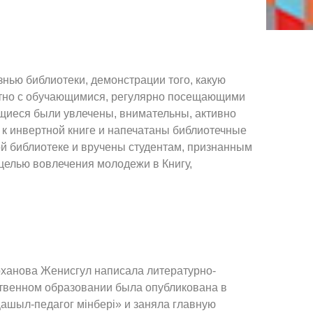
нью библиотеки, демонстрации того, какую
местно с обучающимися, регулярно посещающими
ющиеся были увлечены, внимательны, активно
 к инвертной книге и напечатаны библиотечные
й библиотеке и вручены студентам, признанным
целью вовлечения молодежи в Книгу,
ханова Женисгул написала литературно-
ественном образовании была опубликована в
ашыл-педагог мінбері» и заняла главную