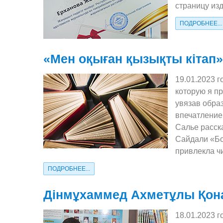
страницу из
ПОДРОБНЕЕ...
«Мен оқыған қызықты кітап» 
19.01.2023 
которую я п
увязав обра
впечатление
Салье расск
Сайдали «Бо
привлекла ч
ПОДРОБНЕЕ...
Дінмұхаммед Ахметұлы Қона
18.01.2023 