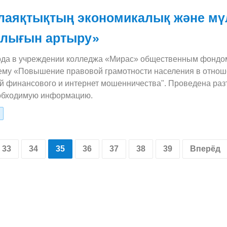
лаяқтықтың экономикалық және мүл
ылығын артыру»
года в учреждении колледжа «Мирас» общественным фон
тему «Повышение правовой грамотности населения в отно
й финансового и интернет мошенничества". Проведена раз
обходимую информацию.
33
34
35
36
37
38
39
Вперёд