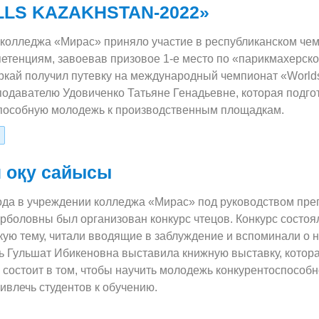
LLS KAZAKHSTAN-2022»
 колледжа «Мирас» приняло участие в республиканском
етенциям, завоевав призовое 1-е место по «парикмахерском
ркай получил путевку на международный чемпионат «World
одавателю Удовиченко Татьяне Генадьевне, которая подгот
пособную молодежь к производственным площадкам.
п оқу сайысы
года в учреждении колледжа «Мирас» под руководством пре
рболовны был организован конкурс чтецов. Конкурс состоял
кую тему, читали вводящие в заблуждение и вспоминали о 
ь Гульшат Ибикеновна выставила книжную выставку, котор
ь состоит в том, чтобы научить молодежь конкурентоспосо
ивлечь студентов к обучению.