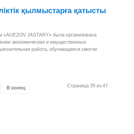
іктік қылмыстарға қатысты
дом «AUEZOV JASTARY» была организована
шении экономических и имущественных
ъяснительная работа, обучающиеся смогли
Страница 35 из 47
В конец