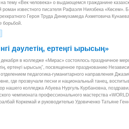
на тему «Век человека» о выдающемся гражданине казахско
й роман известного писателя Рафаэля Ниязбека «Көсем». 
трехкратного Героя Труда Динмухамеда Ахметовича Кунаева
 борьбой.
інгі дәулетің, ертеңгі ырысың»
5 декабря в колледже «Мирас» состоялось праздничное меро
летің, ертеңгі ырысың", посвященное празднованию Независ
отделением педагогика-гуманитарного направления Джаз
овне, где прозвучали песни и национальный танец, воспит
тор нашего колледжа Абуева Нургуль Курбановна, поздравил
нского чемпионата профессионального мастерства «WOR
уралбай Коркемай и руководителью Удовиченко Татьяне Ген