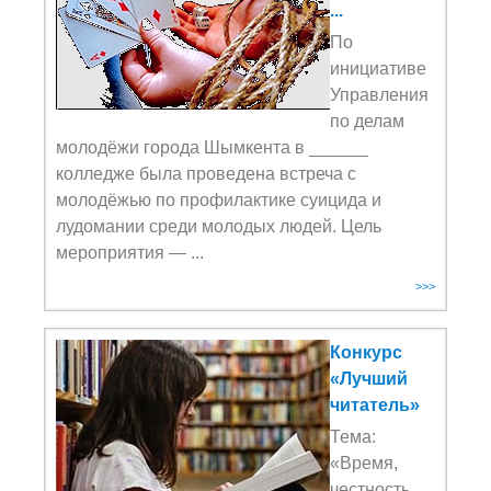
...
По
инициативе
Управления
по делам
молодёжи города Шымкента в ______
колледже была проведена встреча с
молодёжью по профилактике суицида и
лудомании среди молодых людей. Цель
мероприятия — ...
>>>
Конкурс
«Лучший
читатель»
Тема:
«Время,
честность,