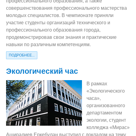
профессионального образования, а также
Видеообзор колледжа
совершенствования профессионального мастерства
молодых специалистов. В чемпионате приняли
участие студенты организаций технического и
профессионального образования города,
продемонстрировав свои знания и практические
навыки по различным компетенциям.
ПОДРОБНЕЕ...
Экологический час
В рамках
«Экологического
часа»,
организованного
департаментом
экологии, студент
колледжа «Мирас»
Аширалиев Еркебұлан выступил с докладом на тему