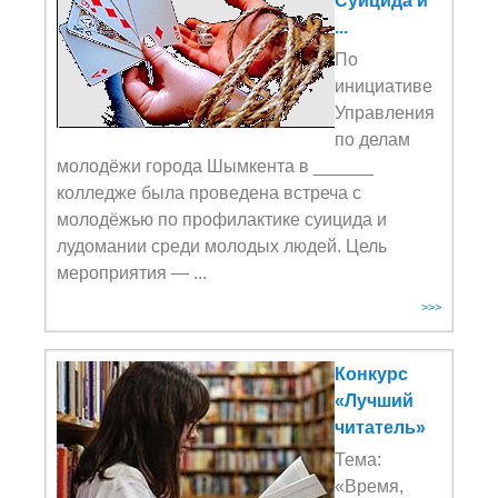
Суицида и
...
По
инициативе
Управления
по делам
молодёжи города Шымкента в ______
колледже была проведена встреча с
молодёжью по профилактике суицида и
лудомании среди молодых людей. Цель
мероприятия — ...
>>>
Конкурс
«Лучший
читатель»
Тема:
«Время,