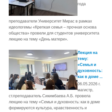
года
преподаватели Университет Мирас в рамках
идеологемы «Крепкая семья – прочная основа
общества» провели для студентов университета
лекцию на тему «День матери».
Лекция на
тему:
«Семья и
духовность:
как в доме ...
06.05.2026 г.
магистр,
ст.преподаватель Сикимбаева А.Б. провела
лекцию на тему «Семья и духовность: как в доме
формируются культура, нравственность и