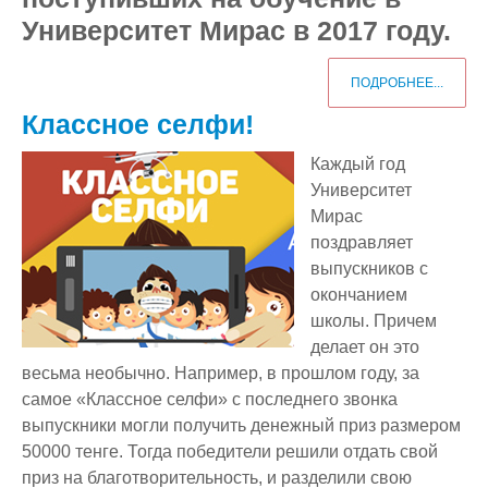
Университет Мирас в 2017 году.
Отдел международного сотрудничества
Видеогалерея
Приемные часы отделов и руководства
Внедрение результатов НИР
Ученый совет
Общежитие
Ящик для предложений и обращений
Научные мероприятия
ПОДРОБНЕЕ...
Отдел организации практик
Психологическая помощь
Классное селфи!
Отдел офис регистратора
Студенческие научные конференции
Каждый год
Университет
Отдел дистанционных образовательных технологий
Неформальное обучение
Мирас
поздравляет
Центр тестирования
Массовые открытые онлайн-курсы
выпускников с
Учебно-методическое управление
Студенческие научные кружки
окончанием
школы. Причем
Центр карьеры
Конкурсы
делает он это
весьма необычно. Например, в прошлом году, за
Центр неформального и дополнительного образования
Бизнес инкубатор
самое «Классное селфи» с последнего звонка
выпускники могли получить денежный приз размером
50000 тенге. Тогда победители решили отдать свой
приз на благотворительность, и разделили свою