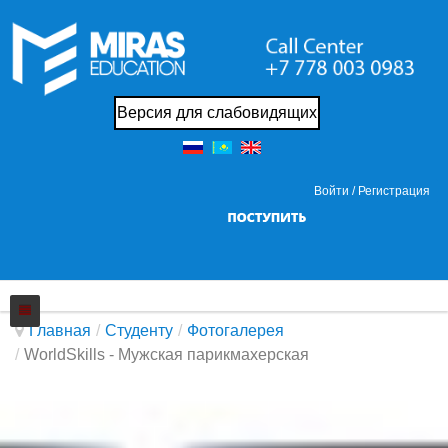
Версия для слабовидящих
Войти /
Регистрация
Главная
/
Студенту
/
Фотогалерея
/
WorldSkills - Мужская парикмахерская
Колледж
Новости
О нас