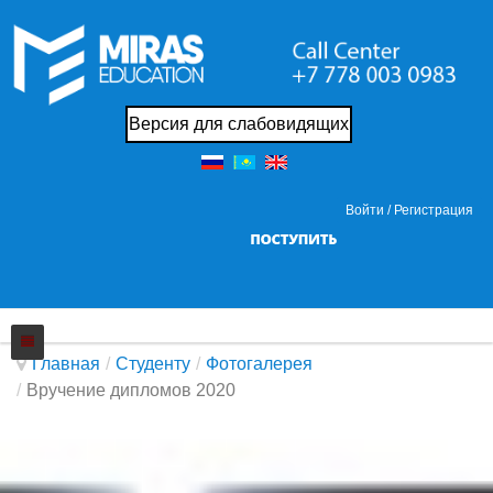
Версия для слабовидящих
Войти /
Регистрация
Главная
/
Студенту
/
Фотогалерея
/
Вручение дипломов 2020
Колледж
Новости
О нас