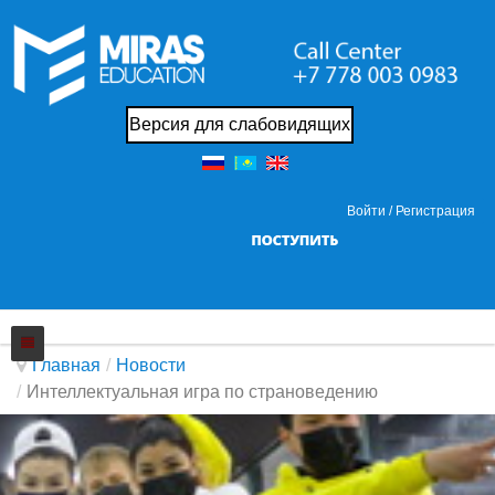
Версия для слабовидящих
Войти /
Регистрация
Главная
/
Новости
/
Интеллектуальная игра по страноведению
Колледж
Новости
О нас