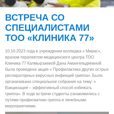
Структура
История
ВСТРЕЧА СО
Студенту
Лицензии и аккредитации
Наши руководители
СПЕЦИАЛИСТАМИ
WorldSkills
Инфраструктура
Методический кабинет
Студенческая жизнь
ТОО «КЛИНИКА 77»
Обратная связь
Истории успеха выпускников
Отдел практики и трудоустройства
Наши клубы
Студенты-участники
Развлечения
Противодействие коррупции
Документация
Отдел учебно-воспитательной работы
Путеводитель студента
Блог Директора
Туризм
10.10.2023 года в учреждении колледжа « Мирас»,
врачом-терапевтом медицинского центра ТОО
Гос. услуги
Бонусные программы
Отделения
Модульные образовательные программы
Жалоба On-line
Закон о противодействии коррупции
Страница врача
Вручение дипломов
Клиника 77 Калмырзаевой Дана Амангельдиевной
Государственная аттестация
Стратегическое развитие
Центр Обслуживания Студентов
Расписание занятий
Контакты
Кодекс академической честности
Вакансии на бюджетные места
была проведена акция « Профилактика других острых
Страница психолога
Посвящение в студенты
респираторных вирусных инфекций гриппа». Было
Административно Управленческий персонал
Правила внутреннего распорядка студента
Час добропорядочности
Самооценка
Семинары
организовано специальное собрание на тему: «
Вакцинация – эффективный способ избежать
Приёмная комиссия
Оплата за обучение
Типовые правила проведения внутреннего анализа
Материалы переаттестации
Приложения к отчету по самооценке
гриппа». В ходе встречи студенты ознакомились с
Студенческий парламент
Скидки
коррупционных рисков
путями профилактики гриппа и лечебными
Опрос респондентов
мероприятиями.
Фотогалерея
Оценочный лист