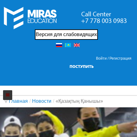
Версия для слабовидящих
Войти /
Регистрация
Главная
/
Новости
/
«Қазақтың Қанышы»
Колледж
Новости
О нас