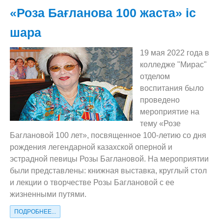
«Роза Бағланова 100 жаста» іс
Видеообзор колледжа
шара
19 мая 2022 года в
колледже "Мирас"
отделом
воспитания было
проведено
мероприятие на
тему «Розе
Баглановой 100 лет», посвященное 100-летию со дня
рождения легендарной казахской оперной и
эстрадной певицы Розы Баглановой. На мероприятии
были представлены: книжная выставка, круглый стол
и лекции о творчестве Розы Баглановой с ее
жизненными путями.
ПОДРОБНЕЕ...